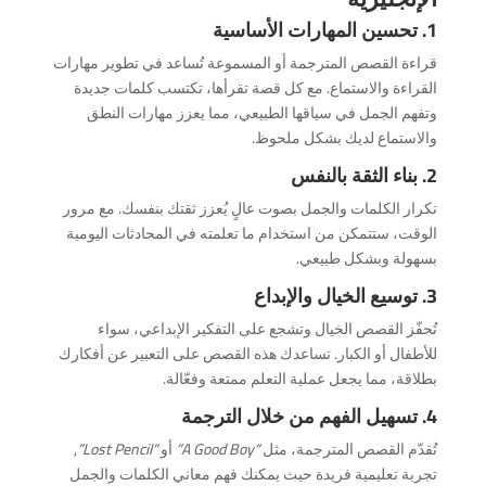
1. تحسين المهارات الأساسية
قراءة القصص المترجمة أو المسموعة تُساعد في تطوير مهارات
القراءة والاستماع. مع كل قصة تقرأها، تكتسب كلمات جديدة
وتفهم الجمل في سياقها الطبيعي، مما يعزز مهارات النطق
والاستماع لديك بشكل ملحوظ.
2. بناء الثقة بالنفس
تكرار الكلمات والجمل بصوت عالٍ يُعزز ثقتك بنفسك. مع مرور
الوقت، ستتمكن من استخدام ما تعلمته في المحادثات اليومية
بسهولة وبشكل طبيعي.
3. توسيع الخيال والإبداع
تُحفّز القصص الخيال وتشجع على التفكير الإبداعي، سواء
للأطفال أو الكبار. تساعدك هذه القصص على التعبير عن أفكارك
بطلاقة، مما يجعل عملية التعلم ممتعة وفعّالة.
4. تسهيل الفهم من خلال الترجمة
تُقدّم القصص المترجمة، مثل
“A Good Boy”
أو
“Lost Pencil”
,
تجربة تعليمية فريدة حيث يمكنك فهم معاني الكلمات والجمل