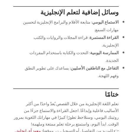
وسائل إضافية لتعلم الإنجليزية
الاستماع اليومي
: متابعة الأفلام والبرامج الإنجليزية لتحسين
مهارات السمع.
القراءة المستمرة
: قراءة المجلات والروايات والكتب
الإنجليزية.
الممارسة اليومية
: التحدث والكتابة باستخدام المفردات
الجديدة.
التفاعل مع الناطقين الأصليين
: يساعدك على تطوير النطق
وفهم اللهجة.
ختامًا
تعلم اللغة الإنجليزية من خلال القصص يُعدّ واحدًا من أكثر
الأساليب فاعلية وإبداعًا. اجعل القراءة والاستماع جزءًا من
روتينك اليومي، وستلاحظ تطورًا كبيرًا في مهاراتك اللغوية بمرور
الوقت. ابدأ اليوم، واستمتع برحلة تعلم ممتعة وملهمة!
👉 للمزيد من التفاصيل أو التسجيل، زر موقعنا:
معهد أي إنجلش