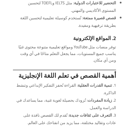
التحضير للاختبارات الدولية
: مثل IELTS وTOEFL لتحسين
المستوى الأكاديمي والمهني.
قصص قصيرة ممتعة
: تُستخدم كوسيلة تعليمية لتحسين اللغة
بطريقة ترفيهية ومفيدة.
2. المواقع الإلكترونية
توفر منصات مثل YouTube ومواقع تعليمية متنوعة محتوى غنيًا
يناسب جميع المستويات، مما يجعل التعلم متاحًا في أي وقت
ومن أي مكان.
أهمية القصص في تعلم اللغة الإنجليزية
تنمية القدرات العقلية
: القراءة تُحفز التفكير الإبداعي وتنشط
الذاكرة.
زيادة المفردات
: تُزودك بحصيلة لغوية غنية، مما يساعدك في
الدراسة والعمل.
التعرف على ثقافات جديدة
: تُقدم لك القصص نافذة على
عادات وتقاليد مختلفة، مما يزيد من انفتاحك على العالم.