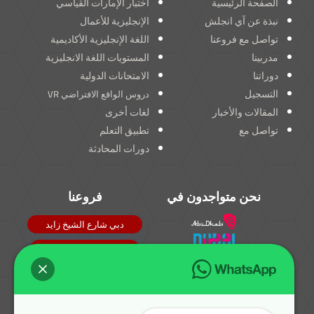
الصفحة الرئيسية
اختبار الإمارات القياسي
نبذة عن آي انجلش
الإنجليزية للأعمال
تواصل مع فروعنا
اللغة الإنجليزية الأكاديمية
مدربينا
المستويات اللغة الانجليزية
دوراتنا
الامتحانات الدولية
التسجيل
دروس الواقع الافتراضي VR
المقالات والأخبار
لغات أخرى
تواصل مع
تطبيق التعلم
دورات المحادثة
نحن متواجدون في
فروعنا
دبي شارع الشيخ زايد
دبي القرهود
تابعونا
فرع الشارقة
فرع ابوظبي