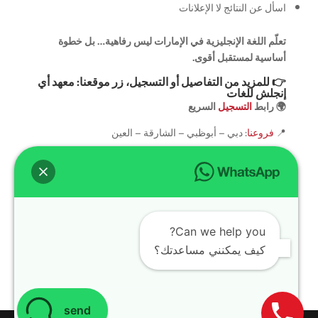
اسأل عن النتائج لا الإعلانات
تعلّم اللغة الإنجليزية في الإمارات ليس رفاهية… بل خطوة
أساسية لمستقبل أقوى.
👉 للمزيد من التفاصيل أو التسجيل، زر موقعنا:
معهد أي
إنجلش للغات
🌍 رابط
التسجيل
السريع
📍
فروعنا
: دبي – أبوظبي – الشارقة – العين
سوشيال ميديا
تابعنا لمعرفة العروض والجدول الأسبوعي:
TikTok
🎥
Can we help you?
Instagram
📱
كيف يمكنني مساعدتك؟
Facebook
📘
send