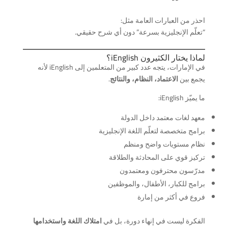
احذر من العبارات العامة مثل:
“تعلّم الإنجليزية بسرعة” دون أي شرح حقيقي.
لماذا يختار الكثيرون iEnglish؟
في الإمارات، يتجه عدد كبير من المتعلمين إلى iEnglish لأنه
يجمع بين
الاعتماد، النظام، والنتائج
.
ما يميّز iEnglish:
معهد لغات معتمد داخل الدولة
برامج متخصصة لتعلّم اللغة الإنجليزية
نظام مستويات واضح ومنظم
تركيز قوي على المحادثة والطلاقة
مدرّسون محترفون ومعتمدون
برامج للكبار، الأطفال، والموظفين
فروع في أكثر من إمارة
الفكرة ليست في إنهاء دورة، بل في
امتلاك اللغة واستخدامها