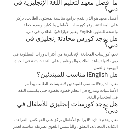
ما أفضل معهد لتعليم اللغة الإنجليزية في
دبي؟
أفضل معهد هو الذي يقدم برامج مناسبة لمستوى الطالب، يركز
على المحادثة، يوفر كورسات للأطفال والكبار، ويقدم خطة
واضحة للتطور. iEnglish يعتبر خيارًا قويًا للطلاب في دبي.
هل يوجد كورس محادثة إنجليزي في
دبي؟
نعم، كورسات المحادثة الإنجليزية من أكثر الدورات المطلوبة في
دبي، لأنها تساعد الطلاب والموظفين على التحدث بثقة في الحياة
اليومية والعمل.
هل iEnglish مناسب للمبتدئين؟
نعم، iEnglish مناسب للمبتدئين لأنه يساعد الطالب يبدأ من
الأساسيات ويتدرج في التعلم خطوة بخطوة حتى يكتسب الثقة
في استخدام اللغة.
هل يوجد كورسات إنجليزي للأطفال في
دبي؟
نعم، يقدم iEnglish برامج للأطفال تركز على الفونكس، القراءة،
الكتابة، المحادثة، النطق، والتأسيس اللغوي بطريقة مناسبة لعمر