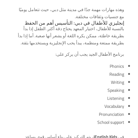
وهذه مهارات مهمة جدًا في مدينة مثل دبي، حيث تتعامل يوميًا
مع جنسيات وثقافات مختلفة.
إنجليزي للأطفال في دبي: التأسيس أهم من الحفظ
بالنسبة للأطفال، اختيار المعهد يحتاج دقة أكثر. الطفل إذا بدأ
بطريقة خاطئة، ممكن يكره اللغة أو يشعر أنها صعبة. أما إذا بدأ
بطريقة ممتعة ومنظمة، يبدأ يحب الإنجليزية ويستخدمها بثقة.
برنامج الأطفال الجيد يجب أن يركز على:
Phonics
Reading
Writing
Speaking
Listening
Vocabulary
Pronunciation
School support
في
iEnglish Kids
، يتم التركيز على بناء أساس قوي يساعد