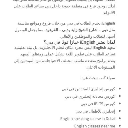
لذلك، وجود فرع في منطقة حيوية داخل دبي يساعد الطلاب على
الالتزام.
iEnglish
يخدم الطلاب في دبي من خلال فروع ومواقع مناسبة
مثل
دبي – شارع الشيخ زايد
و
دبي – القرهود
، مما يجعل الوصول
أسهل للطلاب والموظفين والأهالي.
لماذا يعتبر iEnglish خيارًا قويًا في دبي؟
معهد
iEnglish
ليس مجرد مكان لتعلم الإنجليزية، بل بيئة تعليمية
تساعد الطلاب على تطوير اللغة بشكل عملي ومنظم. المعهد
يقدم برامج متعددة تناسب مختلف الاحتياجات، من المبتدئين إلى
المستويات الأعلى.
سواء كنت تبحث عن:
كورس إنجليزي للمبتدئين في دبي
كورس محادثة إنجليزي في دبي
كورس IELTS في دبي
إنجليزي للأطفال في دبي
English speaking course in Dubai
English classes near me