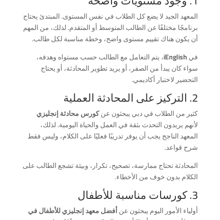
1. وجود مستويات واضحة
المعهد الجيد لا يضع كل الطلاب في نفس المستوى. المبتدئ يحتاج
برنامجًا مختلفًا عن الطالب المتوسط أو المتقدم. لذلك، من المهم
أن يكون هناك تقييم مستوى واضح، وخطة مناسبة لكل طالب.
في
iEnglish
، يتم التعامل مع الطالب حسب مستواه وهدفه،
سواء كان يبدأ من الصفر، أو يريد تطوير المحادثة، أو يحتاج
التحضير لاختبار أكاديمي.
2. التركيز على المحادثة العملية
كثير من الطلاب في دبي يبحثون عن
كورس محادثة إنجليزي
لأنهم يريدون التحدث بثقة في العمل والحياة اليومية. لذلك،
المعهد الناجح يجب أن يوفر تدريبًا فعليًا على الكلام، وليس فقط
شرح قواعد.
المحادثة تحتاج ممارسة، تصحيح، تكرار، وبيئة تشجع الطالب على
الكلام بدون خوف من الأخطاء.
3. كورسات مناسبة للأطفال
أولياء الأمور اليوم يبحثون عن
أفضل معهد إنجليزي للأطفال في