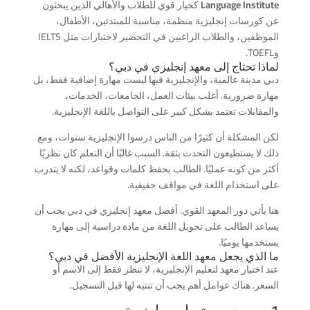
Language Institute
كخيار قوي للطلاب والأهالي الذين يبحثون
عن كورسات إنجليزية منظمة، مناسبة للمبتدئين، الأطفال،
الموظفين، والطلاب الراغبين في التحضير لاختبارات مثل IELTS
وTOEFL.
لماذا تحتاج إلى معهد إنجليزي في دبي؟
دبي مدينة عالمية، والإنجليزية فيها ليست مهارة إضافية فقط، بل
مهارة ضرورية. أغلب بيئات العمل، الجامعات، الخدمات،
والمقابلات تعتمد بشكل كبير على التواصل باللغة الإنجليزية.
لكن المشكلة أن كثيرًا من الناس درسوا الإنجليزية سنوات، ومع
ذلك لا يستطيعون التحدث بثقة. السبب غالبًا أن التعلم كان نظريًا
أكثر من كونه عمليًا. الطالب يحفظ كلمات وقواعد، لكنه لا يتدرب
على استخدام اللغة في مواقف حقيقية.
هنا يأتي دور المعهد القوي. أفضل معهد إنجليزي في دبي يجب أن
يساعد الطالب على تحويل اللغة من مادة دراسية إلى مهارة
يستخدمها يوميًا.
ما الذي يجعل معهد اللغة الإنجليزية الأفضل في دبي؟
عند اختيار معهد لتعليم الإنجليزية، لا تنظر فقط إلى الاسم أو
السعر. هناك عوامل أهم يجب أن تنتبه لها قبل التسجيل.