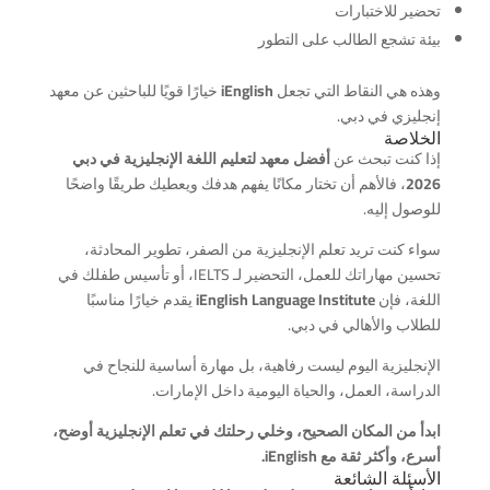
تحضير للاختبارات
بيئة تشجع الطالب على التطور
وهذه هي النقاط التي تجعل
iEnglish
خيارًا قويًا للباحثين عن معهد
إنجليزي في دبي.
الخلاصة
إذا كنت تبحث عن
أفضل معهد لتعليم اللغة الإنجليزية في دبي
2026
، فالأهم أن تختار مكانًا يفهم هدفك ويعطيك طريقًا واضحًا
للوصول إليه.
سواء كنت تريد تعلم الإنجليزية من الصفر، تطوير المحادثة،
تحسين مهاراتك للعمل، التحضير لـ IELTS، أو تأسيس طفلك في
اللغة، فإن
iEnglish Language Institute
يقدم خيارًا مناسبًا
للطلاب والأهالي في دبي.
الإنجليزية اليوم ليست رفاهية، بل مهارة أساسية للنجاح في
الدراسة، العمل، والحياة اليومية داخل الإمارات.
ابدأ من المكان الصحيح، وخلي رحلتك في تعلم الإنجليزية أوضح،
أسرع، وأكثر ثقة مع iEnglish.
الأسئلة الشائعة