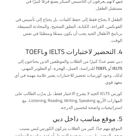
دبي
لأنهم يعرفون أن التأسيس المبكر يصنع فرقًا كبيرًا في
مستقبل الطفل.
الطفل لا يحتاج فقط إلى حفظ كلمات، بل يحتاج إلى تأسيس في
الفونكس، القراءة، الكتابة، النطق الصحيح، والمحادثة البسيطة.
برنامج الأطفال الجيد يجب أن يكون ممتعًا ومنظمًا في نفس
الوقت.
4. التحضير لاختبارات IELTS وTOEFL
دبي تضم عددًا كبيرًا من الطلاب والموظفين الذين يحتاجون إلى
IELTS
أو
TOEFL
للدراسة، العمل، الهجرة، أو التطوير المهني.
لذلك، وجود كورسات تحضير للاختبارات يعتبر علامة مهمة في أي
معهد قوي.
كورس IELTS الجيد لا يشرح الاختبار فقط، بل يدرّب الطالب على
المهارات الأربع: Listening, Reading, Writing, Speaking، مع
استراتيجيات واضحة لتحسين الدرجة.
5. موقع مناسب داخل دبي
الموقع مهم جدًا. كثير من الطلاب يتركون الكورس ليس بسبب
ضعف المعهد، بل بسبب صعوبة الوصول أو عدم مناسبة المواعيد.