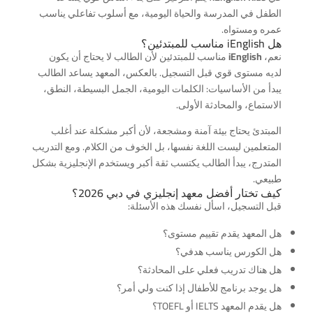
الطفل في المدرسة والحياة اليومية، مع أسلوب تفاعلي يناسب
عمره ومستواه.
هل iEnglish مناسب للمبتدئين؟
نعم،
iEnglish
مناسب للمبتدئين لأن الطالب لا يحتاج أن يكون
لديه مستوى قوي قبل التسجيل. بالعكس، المعهد يساعد الطالب
يبدأ من الأساسيات: الكلمات اليومية، الجمل البسيطة، النطق،
الاستماع، والمحادثة الأولى.
المبتدئ يحتاج بيئة آمنة ومشجعة، لأن أكبر مشكلة عند أغلب
المتعلمين ليست اللغة نفسها، بل الخوف من الكلام. ومع التدريب
المتدرج، يبدأ الطالب يكتسب ثقة أكبر ويستخدم الإنجليزية بشكل
طبيعي.
كيف تختار أفضل معهد إنجليزي في دبي 2026؟
قبل التسجيل، اسأل نفسك هذه الأسئلة:
هل المعهد يقدم تقييم مستوى؟
هل الكورس يناسب هدفي؟
هل هناك تدريب فعلي على المحادثة؟
هل يوجد برنامج للأطفال إذا كنت ولي أمر؟
هل يقدم المعهد IELTS أو TOEFL؟