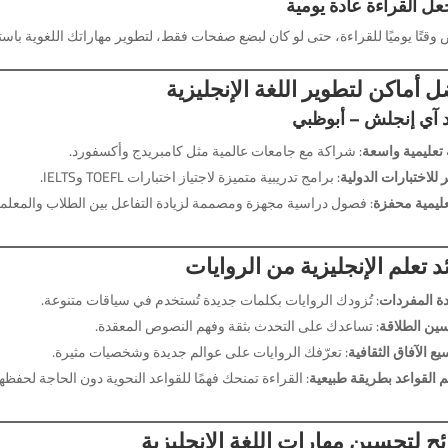
تًا يوميًا للقراءة، حتى لو كان لبضع صفحات فقط، لتطوير مهاراتك اللغوية باست
 أماكن لتطوير اللغة الإنجليزية
 آي إنجلش – أبوظبي
تعليمية واسعة
: شراكة مع جامعات عالمية مثل كامبريدج وأكسفورد.
للاختبارات الدولية
: برامج تدريبية متميزة لاجتياز اختبارات TOEFL وIELTS.
عليمية محفزة
: فصول دراسية مجهزة ومصممة لزيادة التفاعل بين الطلاب والمعلمي
د تعلم الإنجليزية من الروايات
دة المفردات
: تُزودك الروايات بكلمات جديدة تُستخدم في سياقات متنوعة.
ين الطلاقة
: تساعدك على التحدث بثقة وفهم النصوص المعقدة.
يع الآفاق الثقافية
: تعرّفك الروايات على عوالم جديدة وشخصيات مثيرة.
م القواعد بطريقة طبيعية
: القراءة تمنحك فهمًا للقواعد النحوية دون الحاجة لحفظها 
ح لتحسين مهارات اللغة الإنجليزية