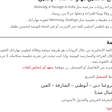
بقراءة روايات مترجمة مثل
A Passage to India
و
Beloved
.
تًا يوميًا للقراءة وجعلها جزءًا من روتينك.
م تطبيقات تعليمية مثل
Duolingo
و
Memrise
لتقوية مهاراتك.
مع ناطقين أصليين للغة عبر الإنترنت أو في الحياة اليومية لتحسين نطقك.
مة
للغة الإنجليزية من خلال الروايات هو طريقة ممتعة وفعّالة لتطوير مهاراتك اللغو
ال القراءة والممارسة اليومية. وإذا كنت تبحث عن تجربة تعليمية متكاملة، لا تت
 اللغوية بثقة.
زيد من التفاصيل أو التسجيل، زر موقعنا:
معهد أي إنجلش للغات
بط
التسجيل
السريع
روعنا: دبي – أبوظبي – الشارقة – العين
ال ميديا
ا لمعرفة العروض والجدول الأسبوعي:
Tik