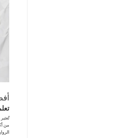
أفض
تعلم
تُعتبر
من أكث
الرواي