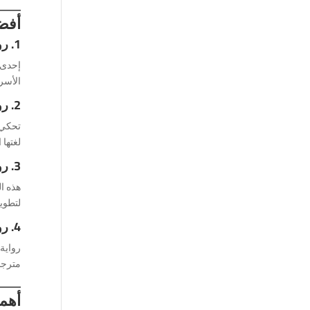
أفضل
1. رواية
الأسرة وال
2. رواية
تحكي ا
لغتها
3. رواية
هذه ال
لتطوير
4. رواية
رواية 
مترجم
أهمي