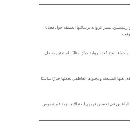
ا مشوقة عن شخصيتين رئيسيتين. تتميز الرواية برسائلها العميقة حول قضايا
البذخ. تُعد الرواية خيارًا مثاليًا للمبتدئين بفضل
لغتها البسيطة ومحتواها العاطفي يجعلها خيارًا مناسبًا
ن الراغبين في تحسين فهمهم للغة الإنجليزية عبر نصوص