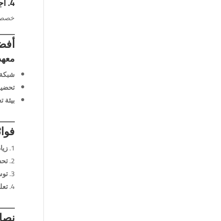
4. اجعل القراءة عادة يومية
خصص وق
أفضل
معهد
شبكة 
تحضير 
بيئة ت
فوائ
زيا
تحس
توس
تعل
نصائ