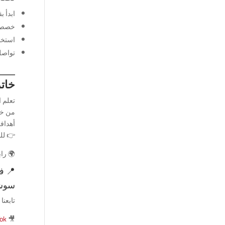
ابدأ 
خصص وق
استخد
تواصل 
خات
تعلم ا
من خل
أهدافك
👉 للم
🌍 را
📍 ف
سوشي
تابعن
Tok
🎥