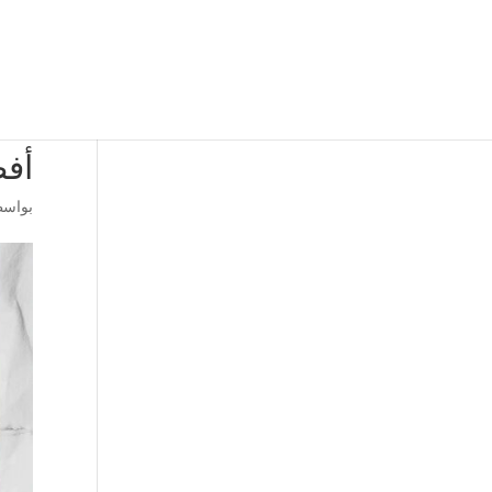
أفض
بواس