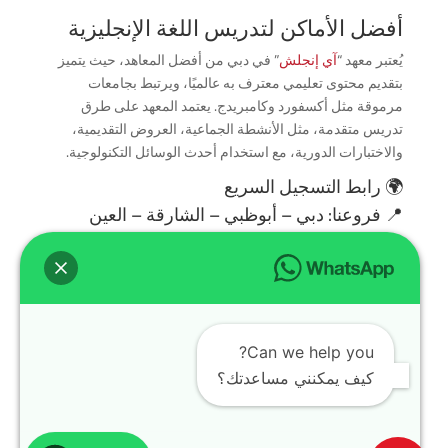
أفضل الأماكن لتدريس اللغة الإنجليزية
يُعتبر معهد “
آي إنجلش
” في دبي من أفضل المعاهد، حيث يتميز
بتقديم محتوى تعليمي معترف به عالميًا، ويرتبط بجامعات
مرموقة مثل أكسفورد وكامبريدج. يعتمد المعهد على طرق
تدريس متقدمة، مثل الأنشطة الجماعية، العروض التقديمية،
والاختبارات الدورية، مع استخدام أحدث الوسائل التكنولوجية.
🌍 رابط
التسجيل
السريع
📍 فروعنا: دبي – أبوظبي – الشارقة – العين
سوشيال ميديا
تابعنا لمعرفة العروض والجدول الأسبوعي:
TikTok
🎥
Instagram
📱
Can we help you?
كيف يمكنني مساعدتك؟
Facebook
📘