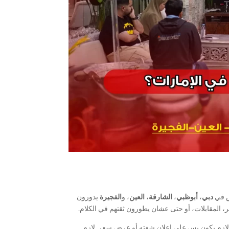
س في
دبي
،
أبوظبي
،
الشارقة
،
العين
، و
الفجيرة
يدورون
 المقابلات، أو حتى عشان يطورون ثقتهم في الكلام.
 لازم يكون بس على إعلان شفته أو عرض سعر. لازم