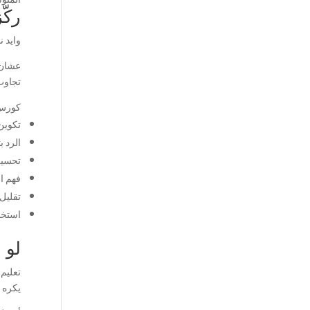
ركّ
وايد 
عشان 
تجاوب
كورس 
تكوين
الرد ب
تحسين
فهم ا
تقليل
استخدا
لو 
تعليم
يكره ا