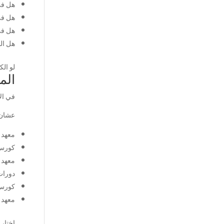
هل في
هل في ng practice
هل في  tests
هل الم
لو ال
الم
في ال
عشان 
معهد 
كورس 
معهد 
دورات
كورس 
معهد 
اختار 