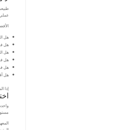
طبيعي
عملي.
الأفض
هل ال
هل في 
هل ال
هل في
هل في
هل أقد
إذا ال
اخت
واحدة
مستوى
المعه
المتو