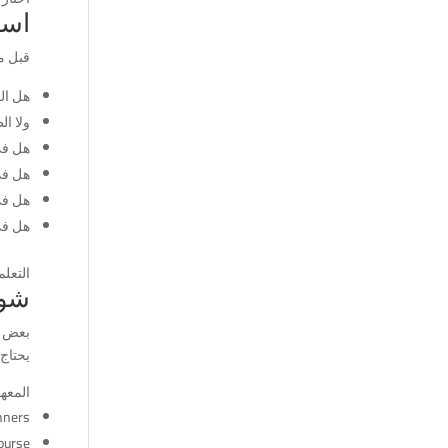
اسأ
قبل م
هل ال
ولا ا
هل في
هل في
هل في
هل في
التعل
شوف
بعض ا
يحتاج تأس
المعه
inners
ourse