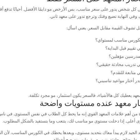
 كل شخص يدور على سعر مناسب، بس الأرخص مو دايمًا الأفضل. أحيانًا تدفع أقل
 وفي النهاية تضيع وقتك وترجع تدور على معهد ثاني.
ل تشوف القيمة مقابل السعر. يعني اسأل:
كورس مناسب لمستواي؟
تقييم قبل البداية؟
مدرسين مؤهلين؟
 تدريب محادثة حقيقي؟
 متابعة للتقدم؟
ر أختار مواعيد تناسبني؟
معهد يعطيك كل هالأشياء، فالسعر يكون استثمار، مو مجرد تكلفة.
ار معهد عنده مستويات واضحة
 من أهم علامات المعهد القوي إنه ما يحط كل الطلاب في نفس المستوى. في نا
 أعلى. إذا دخلت مستوى مو مناسب لك، بتتعب وما بتستفيد بالشكل المطلوب.
د الجيد لازم يبدأ معاك بتحديد مستوى، وبعدها يحطك في الكورس المناسب. لأن ا
سط يحتاج محادثة وتوسيع مفردات وتصحيح أخطاء.