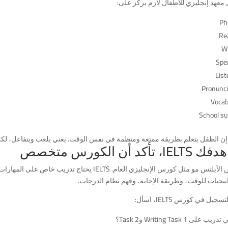
معهد إنجليزي للأطفال لازم يركز على:
Ph
Re
Wr
Spe
List
Pronunci
Vocab
School su
 إن الطفل يتعلم بطريقة ممتعة ومنظمة في نفس الوقت. يعني يلعب ويتفاعل، 
IEL، تأكد أن الكورس متخصص
كورس الآيلتس مو مثل كورس الإنجليزي العام. IELTS يح
تيجيات للوقت، وطريقة الإجابة، وفهم نظام الدرجات.
سجيل في كورس IELTS، اسأل:
 على Writing Task 1 وTask 2؟