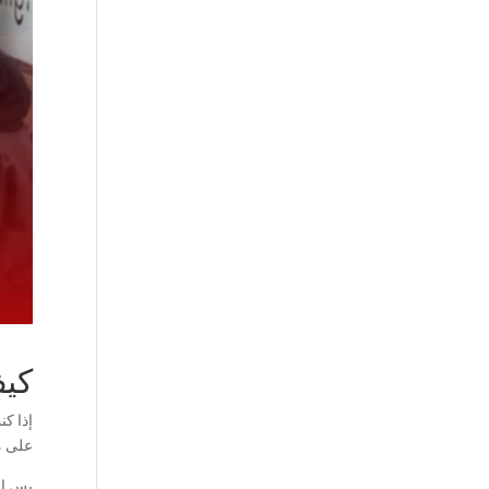
كيف
إذا ك
على م
بس ال