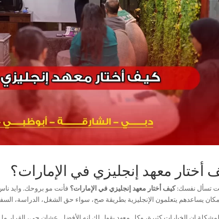
 أختار معهد إنجليزي في الإمارات؟
نت تسأل نفسك:
كيف أختار معهد إنجليزي في الإمارات؟
فأنت مو بروحك. وايد نا
كان يساعدهم يتعلمون الإنجليزية بطريقة صح، سواء حق الشغل، الدراسة، السفر،
مشكلة إن الخيارات كثيرة، وكل معهد يقول لك إنه الأفضل. عشان جي، القرار ما