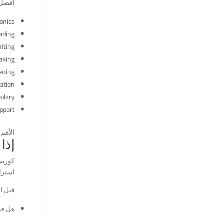
أفضل 
onics
ading
iting
aking
ening
ation
ulary
pport
الأهم
إذا هدفك TS
استرا
قبل الت
هل في تدريب