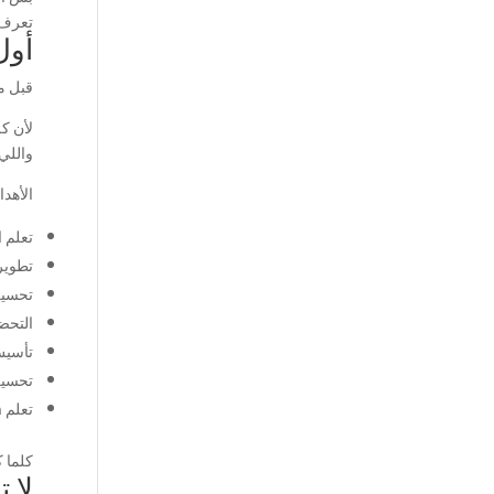
تعرف 
أول
قبل م
لأن ك
واللي عنده اختبار S
الأهد
تعلم ا
تطوير 
تحسين 
التحضير لاخ
تأسيس
تحسين
تعلم Business English للدوام والاجتماعات.
كلما 
لا 