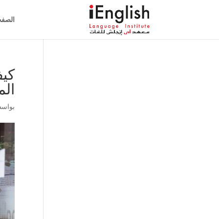
الصفح
كيف
ال
بواس