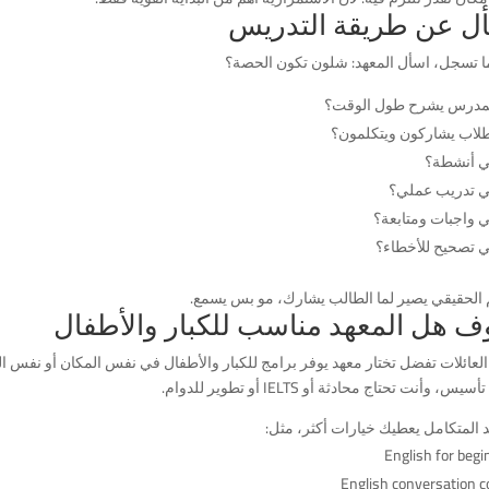
ل عن طريقة التدريس
ا تسجل، اسأل المعهد: شلون تكون الحصة؟
مدرس يشرح طول الوقت؟
لطلاب يشاركون ويتكلمون؟
 أنشطة؟
 تدريب عملي؟
 واجبات ومتابعة؟
 تصحيح للأخطاء؟
م الحقيقي يصير لما الطالب يشارك، مو بس يسمع.
 هل المعهد مناسب للكبار والأطفال
لعائلات تفضل تختار معهد يوفر برامج للكبار والأطفال في نفس المكان أو نفس ا
يس، وأنت تحتاج محادثة أو IELTS أو تطوير للدوام.
د المتكامل يعطيك خيارات أكثر، مثل:
English for beg
English conversation c