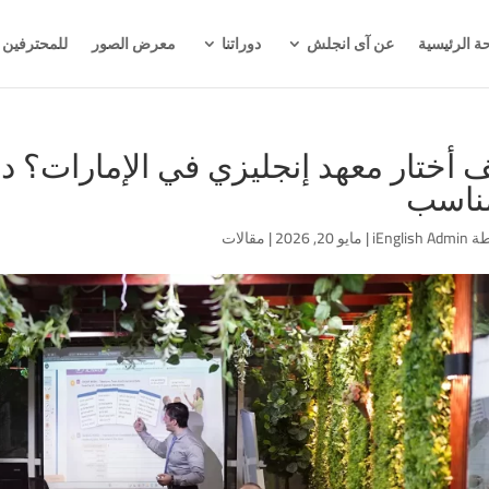
ة الرئيسية
عن آى انجلش
دوراتنا
معرض الصور
للمحترفين
 أختار معهد إنجليزي في الإمارات؟ د
مناسب
طة
iEnglish Admin
|
مايو 20, 2026
|
مقالات