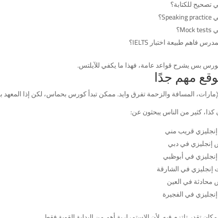
 تصحيح للكتابة؟
Speaki؟
Mock؟
درس فاهم طبيعة اختبار IELTS؟
كورس بس يشرح قواعد عامة، فهذا ما يكفي للآيلتس.
وقع مهم جدًا
إمارات، المسافة والزحمة تفرق وايد. ممكن تبدأ كورس بحماس، لكن إذا المعهد بعي
كذا، كثير من الناس يبحثون عن:
إنجليزي قريب مني
إنجليزي في دبي
إنجليزي في أبوظبي
 إنجليزي في الشارقة
محادثة في العين
إنجليزي في الفجيرة
مكان تقدر تلتزم فيه. لأن الاستمرارية أهم من البداية القوية فقط.