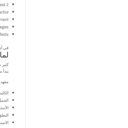
ask 2
ctice
ement
egies
Tests
في آي
لما
كثير م
يبدأ 
معهد 
الكلما
الجمل
الأسئل
النطق
الاستم