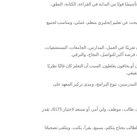
يسًا قويًا من البداية في القراءة، الكتابة، النطق،
يبحث عن تعليم إنجليزي منظم، عملي، ومناسب لجميع
ان تقريبًا: في العمل، المدارس، الجامعات، المستشفيات،
 فرصة أكبر للتواصل، النجاح، والترقي.
 يخافون يغلطون. السبب أن التعلم كان غالبًا نظريًا
قيقي.
لمدرسين، تنوع البرامج، ومدى تركيز المعهد على
يتميز بأنه يقدم برامج متنوعة تناسب احتياجات مختلفة. سواء كنت مبتدئ، طالب، موظف، ولي أمر، أو تستعد لاختبار IELTS، تقدر
طالب يحتاج يتكلم، يسمع، يقرأ، يكتب، ويتلقى تصحيحًا