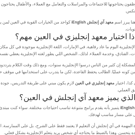
فون يحتاجونها للاجتماعات والمراسلات والتعامل مع العملاء، والأطفال يحتاجون تأس
نكس.
نا يبرز اسم
معهد آي إنجلش iEnglish
كواحد من الخيارات القوية في العين لمن 
ويات.
ذا اختيار معهد إنجليزي في العين مهم؟
لإنجليزية اليوم ما عاد رفاهية. في الإمارات، اللغة الإنجليزية موجودة في كل مك
ت، الفنادق، وخدمة العملاء. لذلك، الشخص اللي يطور لغته الإنجليزية يعطي نفسه
مشكلة إن كثير من الناس درسوا الإنجليزية سنوات، ومع ذلك وقت الكلام يترددون أو
من كونه عمليًا. الطالب يحفظ القاعدة، لكن ما يتدرب على استخدامها في موقف ح
كذا، اختيار
معهد إنجليزي في العين
لازم يكون مبني على طريقة التدريس، جودة ا
ق العملي.
الذي يميز معهد آي إنجلش في العين؟
iEnglish
على مسار مناسب لهدفك.
 المهمة في آي إنجلش أن التعليم لا يعتمد فقط على الشرح، بل على الممارسة. ال
ه يتحسن. وهذا بالضبط ما يحتاجه أي شخص يريد يتعلم الإنجليزية بشكل فعلي.