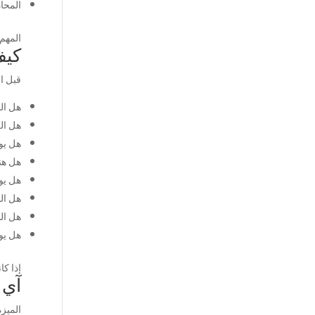
المحا
المهم 
كيف
قبل ا
هل ال
هل ال
هل يو
هل هن
هل يوجد
هل ال
هل الب
هل يو
إذا ك
آي 
الميزة