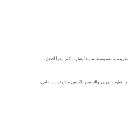
 بطريقة ممتعة ومنظمة، يبدأ يشارك أكثر، يقرأ أفضل،
ختبار IELTS للدراسة، العمل، الهجرة، أو التطوير المهني. والتحضير للآيلتس يحتاج تدريب خاص،