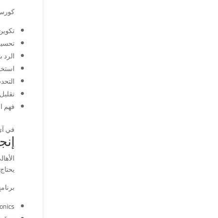
كورس 
تكوين
تحسين
الرد ب
استخدا
التحدث
تقليل
فهم ا
في آي
إنج
الأهال
يحتاج 
برنامج
onics