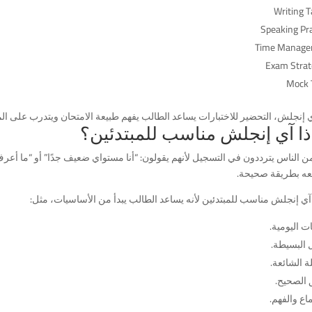
Writing T
Speaking Pra
Time Manag
Exam Strat
Mock 
 إنجلش، التحضير للاختبارات يساعد الطالب يفهم طبيعة الامتحان ويتدرب على ال
ذا آي إنجلش مناسب للمبتدئين؟
ن الناس يترددون في التسجيل لأنهم يقولون: “أنا مستواي ضعيف جدًا” أو “ما أعرف 
معه بطريقة صحيحة.
آي إنجلش مناسب للمبتدئين لأنه يساعد الطالب يبدأ من الأساسيات، مثل:
ت اليومية.
 البسيطة.
ة الشائعة.
 الصحيح.
اع والفهم.