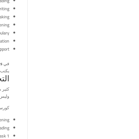
ading
iting
aking
ening
ulary
ation
pport
في
ds
يكتب 
التحضي
وليس 
كورس IELTS الناجح لازم ي
ening
ading
ask 1