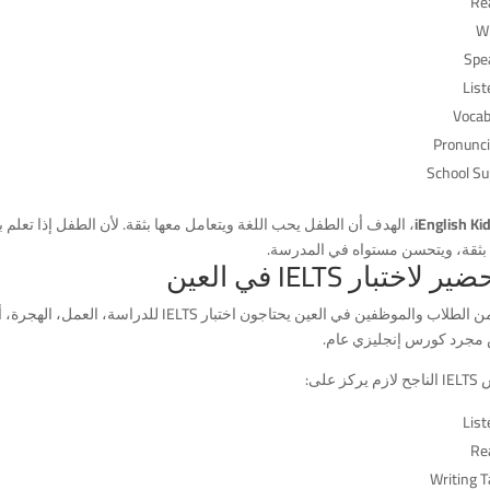
Re
Wr
Spe
List
Vocab
Pronunci
School Su
iEnglish Ki
، الهدف أن الطفل يحب اللغة ويتعامل معها بثقة. لأن الطفل إذا تعلم
بثقة، ويتحسن مستواه في المدرسة.
ر لاختبار IELTS في العين
كثير من الطلاب والموظفين في العين يحتاجون ا
مجرد كورس إنجليزي عام.
ركز على:
List
Re
Writing T