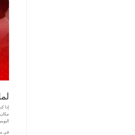
لما
إذا ك
مكان 
اليومي
في مدي