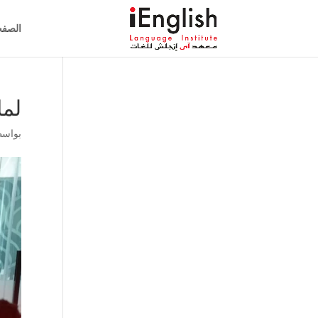
الصفح
لما
بواس