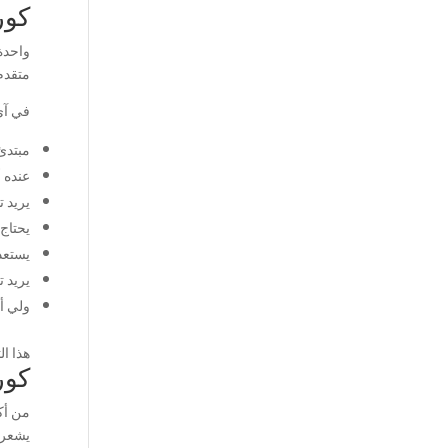
كور
واحدة
متقدم
في آي
مبتدئ 
عنده أ
يريد ت
يحتاج 
يستعد لاختبا
يريد ت
ولي أ
هذا ال
كور
من أك
يشعرون