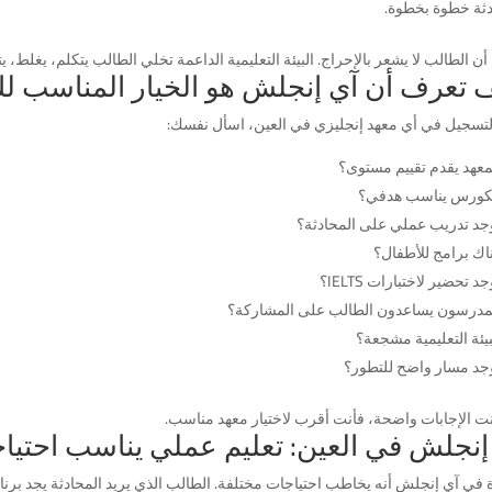
دثة خطوة بخطوة.
أن الطالب لا يشعر بالإحراج. البيئة التعليمية الداعمة تخلي الطالب يتكلم، يغلط، 
 تعرف أن آي إنجلش هو الخيار المناسب ل
لتسجيل في أي معهد إنجليزي في العين، اسأل نفسك:
معهد يقدم تقييم مستوى؟
كورس يناسب هدفي؟
جد تدريب عملي على المحادثة؟
اك برامج للأطفال؟
 تحضير لاختبارات IELTS؟
مدرسون يساعدون الطالب على المشاركة؟
يئة التعليمية مشجعة؟
جد مسار واضح للتطور؟
انت الإجابات واضحة، فأنت أقرب لاختيار معهد مناسب.
إنجلش في العين: تعليم عملي يناسب احتيا
 في آي إنجلش أنه يخاطب احتياجات مختلفة. الطالب الذي يريد المحادثة يجد برنامج