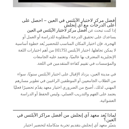
أفضل مركز لاختبار الآيلتس في العين – احصل على
أعلى الدرجات مع آي إنجلش
إذا كنت تبحث عن
أفضل مركز لاختبار الآيلتس في العين
يساعدك على تحقيق الدرجة المطلوبة للدراسة أو العمل أو
الهجرة، فإن اختيار المكان المناسب للتحضير يُعد خطوة أساسية
لا يمكن تجاهلها. اختبار الآيلتس (IELTS) من أهم اختبارات اللغة
الإنجليزية المعترف بها عالميًا، وتعتمد عليه الجامعات
والمؤسسات في تقييم كفاءة المتقدمين في اللغة.
في مدينة العين، يزداد الإقبال على اختبار الآيلتس سنويًا، سواء
من الطلاب الجامعيين أو الموظفين الراغبين في تطوير مسارهم
المهني. لذلك، أصبح من الضروري اختيار معهد يقدّم تحضيرًا فعليًا
يعتمد على الفهم والتدريب العملي، وليس الحفظ أو الدراسة
العشوائية.
لماذا يُعد معهد آي إنجلش من أفضل مراكز الآيلتس في
العين؟
يتميّز معهد آي إنجلش بتقديم تجربة متكاملة لتحضير اختبار