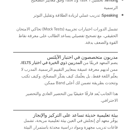
Writing
: تحسين Task 1 وTask 2 وفق معايير التصحيح
الرسمية
Speaking
: تدريب عملي لزيادة الطلاقة وتقليل التوتر
تشمل الدورات اختبارات تجريبية (Mock Tests) تحاكي الامتحان
الحقيقي، مع تصحيح تفصيلي يساعد الطالب على معرفة نقاط
القوة والضعف بدقة.
مدربون متخصصون في اختبار الآيلتس
يضم المعهد فريقًا من
المدربين ذوي الخبرة في اختبار IELTS
،
ممن لديهم معرفة عميقة بمعايير التقييم الرسمية. المدرب لا
يعلّم اللغة فقط، بل يعلّمك كيف يفكّر المصحّح، وكيف تكتب
وتتحدث بطريقة تضمن لك أعلى Band ممكن.
هذا الجانب يُعد فارقًا حقيقيًا بين التحضير العادي والتحضير
الاحترافي.
بيئة تعليمية حديثة تساعد على التركيز والإنجاز
يوفّر معهد آي إنجلش في العين بيئة تعليمية مريحة، تشمل
قاعات تدريب مجهزة ومواد دراسية محدثة باستمرار. البيئة