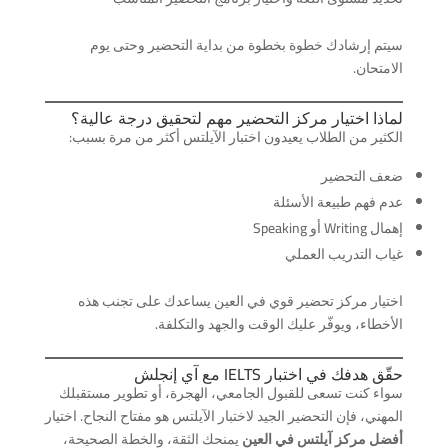
سيتم إرشادك خطوة بخطوة من بداية التحضير وحتى يوم
الامتحان.
لماذا اختيار مركز التحضير مهم لتحقيق درجة عالية؟
الكثير من الطلاب يعيدون اختبار الآيلتس أكثر من مرة بسبب:
ضعف التحضير
عدم فهم طبيعة الأسئلة
إهمال Writing أو Speaking
غياب التدريب العملي
اختيار مركز تحضير قوي في العين يساعدك على تجنب هذه
الأخطاء، ويوفّر عليك الوقت والجهد والتكلفة.
حقّق هدفك في اختبار IELTS مع آي إنجلش
سواء كنت تسعى للقبول الجامعي، الهجرة، أو تطوير مستقبلك
المهني، فإن التحضير الجيد لاختبار الآيلتس هو مفتاح النجاح. اختيار
أفضل مركز آيلتس في العين
يمنحك الثقة، والخطة الصحيحة،