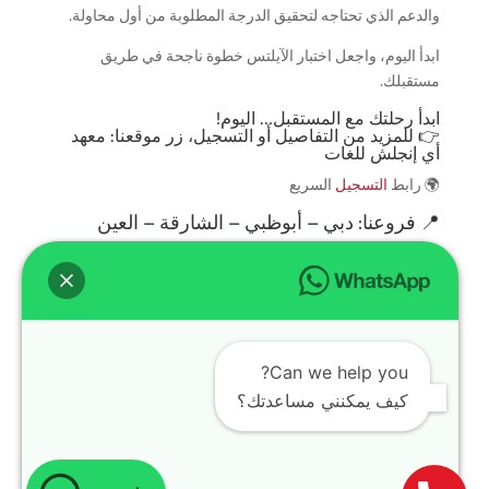
والدعم الذي تحتاجه لتحقيق الدرجة المطلوبة من أول محاولة.
ابدأ اليوم، واجعل اختبار الآيلتس خطوة ناجحة في طريق
مستقبلك.
ابدأ رحلتك مع المستقبل… اليوم!
👉 للمزيد من التفاصيل أو التسجيل، زر موقعنا:
معهد
أي إنجلش للغات
🌍 رابط
التسجيل
السريع
📍 فروعنا: دبي – أبوظبي – الشارقة – العين
سوشيال ميديا
تابعنا لمعرفة العروض والجدول الأسبوعي:
TikTok
🎥
Instagram
📱
Can we help you?
كيف يمكنني مساعدتك؟
Facebook
📘