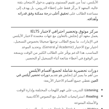
الآيلتس، تبدأ من تقييم المستوى وتنتهي بدخول الامتحان بثقة
عالية. المعهد لا يركّز فقط على إعطاء الدروس، بل يهدف إلى
مساعدة الطالب على
تحقيق أعلى درجة ممكنة وفق قدراته
وأهدافه
.
مركز موثوق وتحضير احترافي لاختبار IELTS
يعمل معهد آي إنجلش بالتعاون مع جهات معتمدة لاختبار الآيلتس
في الإمارات، ما يمنح الطالب توجيهًا صحيحًا بخصوص التسجيل،
اختيار نوع الاختبار (Academic أو General)، وتحديد الموعد
المناسب. هذا الدعم يوفّر على الطالب الكثير من الوقت ويمنعه
من الوقوع في أخطاء شائعة أثناء التسجيل أو التحضير.
دورات تحضيرية شاملة لجميع أقسام الآيلتس
من أهم ما يميز آي إنجلش هو تقديم
دورات تحضير آيلتس في
العين
تغطي جميع أقسام الاختبار الأربعة:
Listening
: التدريب على فهم اللهجات المختلفة وإدارة الوقت
Reading
: استراتيجيات التعامل مع النصوص الأكاديمية
والأسئلة المتنوعة