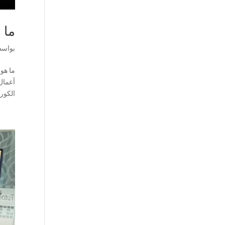
ما 
بواس
ما هو
أعمال
الكور