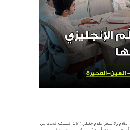
 الكلام ولا تشعر بتقدّم حقيقي؟ غالبًا المشكلة ليست في
ن ينتبهوا — فتبطّئ تقدّمهم وتُحبطهم. في هذا...