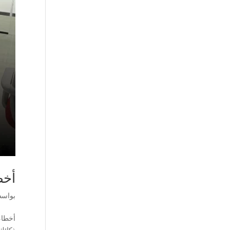
أخط
بواس
أخطاء 
ذكائك 