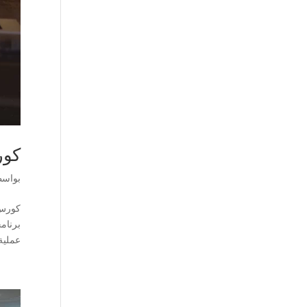
كور
بواس
كورس 
برنامج
عملية 