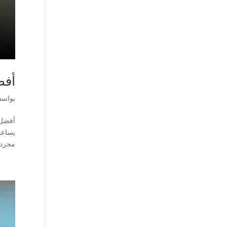
أفض
بواس
أفضل 
يساعد
مجرد م