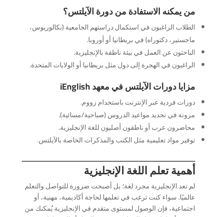
من يمكنه الاستفادة من دورة الآيلتس؟
الطلاب الراغبون في استكمال دراستهم الجامعية (بكالوريوس،
ماجستير، دكتوراه) في بريطانيا أو أوروبا.
الباحثون عن العمل في بيئة ناطقة بالإنجليزية.
الراغبون في الهجرة إلى دول مثل بريطانيا أو الولايات المتحدة.
مزايا دورات الآيلتس في معهد iEnglish
دورات فردية عبر الإنترنت باستخدام زووم.
مرونة في تحديد مواعيد الدروس (صباحية/مسائية).
محاضرون عرب أو ناطقون أصليون للغة الإنجليزية.
توفير مواد تعليمية مثل الكتب والمذكرات الخاصة بالآيلتس.
أهمية تعلم اللغة الإنجليزية
لم تعد الإنجليزية مجرد لغة؛ بل أصبحت ضرورة للتواصل والتعلم
عالميًا. سواء كنت ترغب في تعلمها لحاجة أكاديمية، مهنية، أو
اجتماعية، فإن الوصول لمستوى متقدم في الإنجليزية يُمكنك من