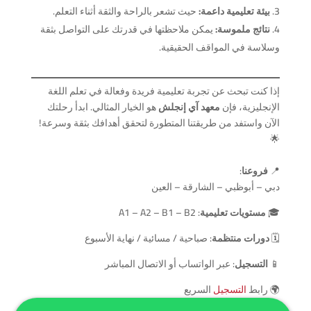
بيئة تعليمية داعمة:
حيث تشعر بالراحة والثقة أثناء التعلم.
نتائج ملموسة:
يمكن ملاحظتها في قدرتك على التواصل بثقة
وسلاسة في المواقف الحقيقية.
إذا كنت تبحث عن تجربة تعليمية فريدة وفعالة في تعلم اللغة
الإنجليزية، فإن
معهد آي إنجلش
هو الخيار المثالي. ابدأ رحلتك
الآن واستفد من طريقتنا المتطورة لتحقق أهدافك بثقة وسرعة!
🌟
📍
فروعنا
:
دبي – أبوظبي – الشارقة – العين
🎓
مستويات تعليمية
: A1 – A2 – B1 – B2
🗓️
دورات منتظمة
: صباحية / مسائية / نهاية الأسبوع
📱
التسجيل
: عبر الواتساب أو الاتصال المباشر
🌍 رابط
التسجيل
السريع