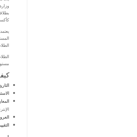
وزارة 
بطلاق
كأكسفورد وك
يعتمد
المستو
الطلاب
الطلا
مستوى
كيفي
التاري
الاستق
المعاي
الإنتر
العرو
التقيي