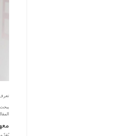
تعرف 
يبحث ا
المقا
معه
يُعَدّ