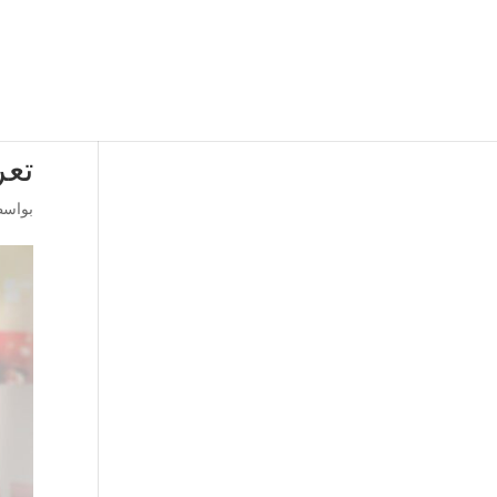
تعر
بواس