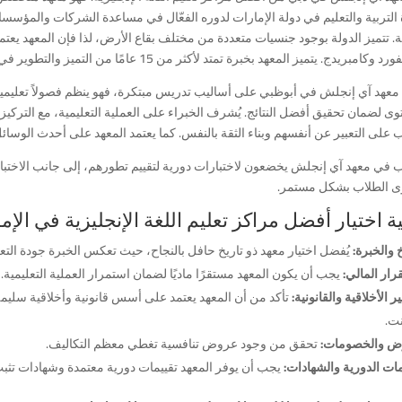
التربية والتعليم في دولة الإمارات لدوره الفعّال في مساعدة الشركات والمؤسسات
ة. تتميز الدولة بوجود جنسيات متعددة من مختلف بقاع الأرض، لذا فإن المعهد يعت
امبريدج. يتميز المعهد بخبرة تمتد لأكثر من 15 عامًا من التميز والتطوير في تعليم اللغة الإنجليزية.
 معهد آي إنجلش في أبوظبي على أساليب تدريس مبتكرة، فهو ينظم فصولاً تعليم
ى لضمان تحقيق أفضل النتائج. يُشرف الخبراء على العملية التعليمية، مع التركيز
 على التعبير عن أنفسهم وبناء الثقة بالنفس. كما يعتمد المعهد على أحدث الوسائل 
ب في معهد آي إنجلش يخضعون لاختبارات دورية لتقييم تطورهم، إلى جانب الاختبا
 الطلاب بشكل مستمر.
ة اختيار أفضل مراكز تعليم اللغة الإنجليزية في الإم
خ والخبرة:
يُفضل اختيار معهد ذو تاريخ حافل بالنجاح، حيث تعكس الخبرة جودة التع
رار المالي:
يجب أن يكون المعهد مستقرًا ماديًا لضمان استمرار العملية التعليمية.
ير الأخلاقية والقانونية:
تأكد من أن المعهد يعتمد على أسس قانونية وأخلاقية سليم
نت.
ض والخصومات:
تحقق من وجود عروض تنافسية تغطي معظم التكاليف.
مات الدورية والشهادات:
يجب أن يوفر المعهد تقييمات دورية معتمدة وشهادات تثب