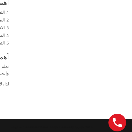
أهم 
الت
الص
الا
الم
الت
أهمي
تعلم ا
والبحث
لذا، ل
Design with
WordPress Theme
| All rights reserved | Copyright 2024