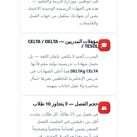
في أبوظبي، ووزارة التربية والتعليم —
هذه هي الجهات الرسمية الوحيدة. الاعتماد
يعني أن شهادتك ستُقبل من جهات العمل
والجامعات.
مؤهلات المدربين — CELTA / DELTA
🎓
/ TESOL
المدرب الجيد لا يكتفي بإتقان اللغة — بل
يحمل شهادات تدريسية دولية معترفاً بها.
CELTA وDELTA
هما أعلى الشهادات في
تدريس الإنجليزية للناطقين بغيرها. اسأل
مباشرة ولا تقبل إجابات مبهمة.
حجم الفصل — لا يتجاوز 10 طلاب
👥
في فصل من 25 طالباً، كل طالب يتحدث
أقل من دقيقتين في الجلسة. الفصل
الصغير يضمن اهتماماً شخصياً وتصحيحاً
فورياً — وهذا هو الفرق الحقيقي في