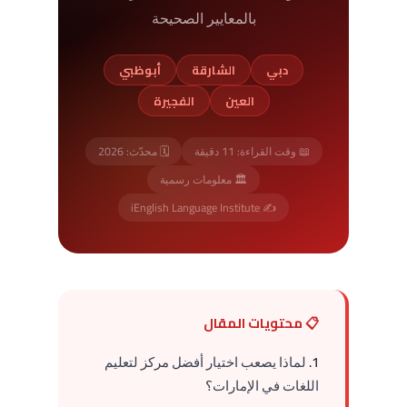
بالمعايير الصحيحة
دبي
الشارقة
أبوظبي
العين
الفجيرة
📖 وقت القراءة: 11 دقيقة
🗓️ محدّث: 2026
🏛️ معلومات رسمية
✍️ iEnglish Language Institute
📋 محتويات المقال
لماذا يصعب اختيار أفضل مركز لتعليم
اللغات في الإمارات؟