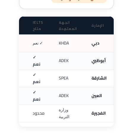
الجهة
IELTS
إنجليزية
الإمارة
المعتمِدة
متاح
أعمال
دبي
KHDA
✓ نعم
✓ نعم
✓
أبوظبي
ADEK
✓ نعم
نعم
✓
الشارقة
SPEA
محدود
نعم
✓
العين
ADEK
محدود
نعم
وزارة
الفجيرة
محدود
محدود
التربية