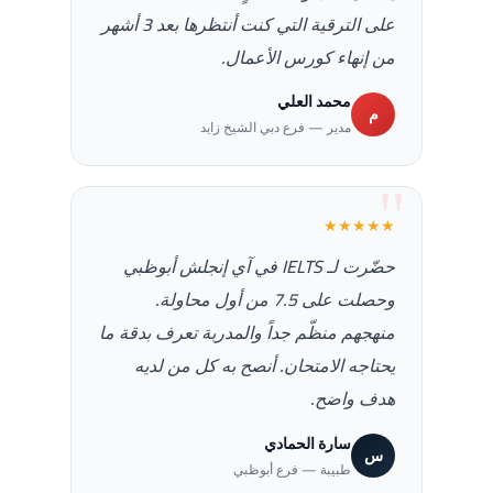
على الترقية التي كنت أنتظرها بعد 3 أشهر
من إنهاء كورس الأعمال.
محمد العلي
م
مدير — فرع دبي الشيخ زايد
★★★★★
حضّرت لـ IELTS في آي إنجلش أبوظبي
وحصلت على 7.5 من أول محاولة.
منهجهم منظّم جداً والمدربة تعرف بدقة ما
يحتاجه الامتحان. أنصح به كل من لديه
هدف واضح.
سارة الحمادي
س
طبيبة — فرع أبوظبي