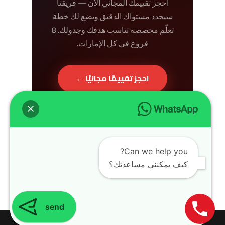
احجز تقييمك المجاني الآن — فريقنا
سيحدد مستواك الدقيق ويضع لك خطة
تعلّم مخصصة تناسب هدفك وجدولك. 8
فروع في كل الإمارات.
احجز تقييمًا مجانيًا ←
أقرب فرع إليك
Can we help you?
كيف يمكنني مساعدتك؟
send
Design with
WordPress Theme
| All rights reserved | Copyright 2024