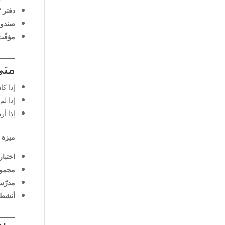
دفتر 
صندوق
مؤقّت 10 دق
متى
إذا كا
إذا لم تلاحظ ت
إذا أ
ميزة 
اختبا
مجمو
مدرّس
أنشطة