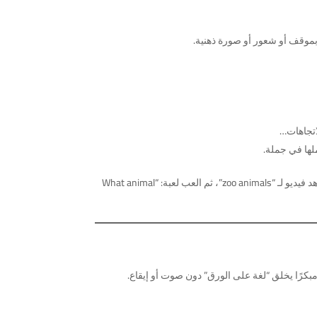
بموقف أو شعور أو صورة ذهنية.
ها في جملة.
فقط، اقرأ قصة قصيرة عن زيارة حديقة الحيوان، شاهد فيديو لـ “zoo animals”، ثم العب لعبة: “What animal
بكرًا يخلق “لغة على الورق” دون صوت أو إيقاع.