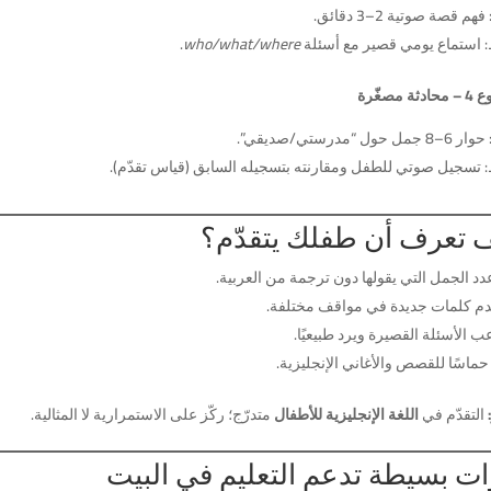
م قصة صوتية 2–3 دقائق.
 استماع يومي قصير مع أسئلة
who/what/where
.
ة مصغّرة
حول “مدرستي/صديقي”.
 تسجيل صوتي للطفل ومقارنته بتسجيله السابق (قياس تقدّم).
 تعرف أن طفلك يتقدّم؟
دد الجمل التي يقولها دون ترجمة من العربية.
م كلمات جديدة في مواقف مختلفة.
 الأسئلة القصيرة ويرد طبيعيًا.
ماسًا للقصص والأغاني الإنجليزية.
التقدّم في
اللغة الإنجليزية للأطفال
متدرّج؛ ركّز على الاستمرارية لا المثالية.
ات بسيطة تدعم التعليم في البيت