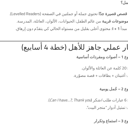
عمل؟
قصص قصيرة جدًا
تحتوي جملة أو جملتين في الصفحة (Levelled Readers).
وضوعات قريبة
من عالم الطفل: الحيوانات، الألوان، العائلة، المدرسة.
مبدأ
I + 1
: محتوى أعلى بقليل من مستواه الحالي كي يتقدّم دون إرهاق.
 عملي جاهز للأهل (خطة 4 أسابيع)
ردات أساسية
وان.
 أغنيتان + بطاقات + قصة مصوّرة.
ل يومية
ر (
Thank you
,
Can I have…?
).
تمثيل أدوار “متجر البيت”.
ع وتكرار