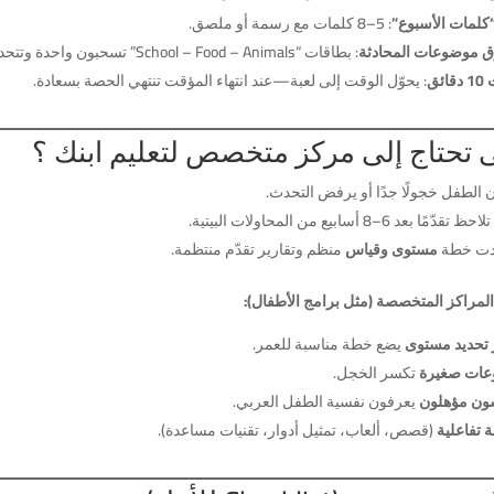
“كلمات الأسبوع”
: 5–8 كلمات مع رسمة أو ملصق.
 موضوعات المحادثة
: بطاقات “School – Food – Animals” تسحبون واحدة وتتحدثون دقيقتين.
ائق
: يحوّل الوقت إلى لعبة—عند انتهاء المؤقت تنتهي الحصة بسعادة.
 تحتاج إلى مركز متخصص لتعليم ابنك ؟
ن الطفل خجولًا جدًا أو يرفض التحدث.
قدّمًا بعد 6–8 أسابيع من المحاولات البيتية.
ردت خطة
مستوى وقياس
منظم وتقارير تقدّم منتظمة.
المراكز المتخصصة (مثل برامج الأطفال):
ر تحديد مستوى
يضع خطة مناسبة للعمر.
عات صغيرة
تكسر الخجل.
ون مؤهلون
يعرفون نفسية الطفل العربي.
 تفاعلية
(قصص، ألعاب، تمثيل أدوار، تقنيات مساعدة).