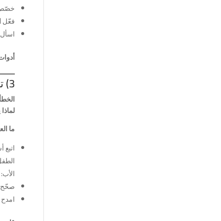
خصّص 
فعّل
ا
اسأل 
أدوات
3) تصحيح الأخطاء كل ثانية
الخطأ:
لماذا 
ما ال
اتبع 
الطفل
الأب:
صحّح
امدح