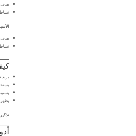
هدف: فه
نشاط:
الأسبوع 4 – محادث
هدف: حوار 6–8 جمل 
نشاط:
كيف
يزيد ع
يستخد
يستوعب
يظهر ح
تذكير:
أدو