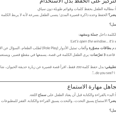
مطالبة الطفل بحفظ كلمات وقوائم طويلة دون سياق.
يضر؟
الحفظ وحده ذاكرة قصيرة المدى؛ ينسى الطفل بسرعة لأنه لا يربط الكلمة 
عمل؟
الكلمة داخل
جملة ومشهد
:
Let’s open the window… It’s 
دم
بطاقات مصوّرة
وألعاب تمثيل الأدوار (Role Play) لطلب الطعام، السؤال عن الاتجاهات…
 قاعدة
3 تعرّضات
: يرى الطفل الكلمة في قصة، يسمعها في مقطع قصير، ويستعمل
تطبيقي:
بدل حفظ كلمة
zoo
do you see? I s
البدء بالقراءة والكتابة قبل أن يعتاد الطفل على
سماع
اللغة.
يضر؟
الاستماع يسبق التحدث، والتحدث يسبق القراءة والكتابة. القفز للمطبوعات م
عمل؟