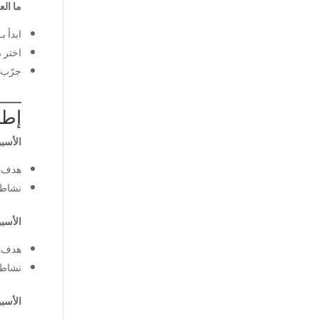
ما ال
ابدأ بـ
اختر
م
جرّب 
إطار
الأسبوع 1 – أصوات ومف
هدف: 20 كلمة عن العائلة والأل
نشاط:
الأسبوع 2 – جُم
هدف: 6 عبارات طلب/شك
نشاط: 
الأسبوع 3 – استما