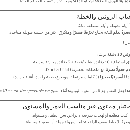
ذهبية:
الهدف
الطلاقة أولًا ثم الدقّة
؛ ومع التكرار تضبط القواعد تلقائيًا.
أيام نشيطة وأيام منقطعة تمامًا.
يضر؟
تعلم اللغة يحتاج
تعرّضًا قصيرًا ومتكررًا
أكثر من جلسة طويلة متباعدة.
عمل؟
ن 20 دقيقة
يوميًا:
دم
جدولًا بصريًا
مع ملصقات تحفيزية (Sticker Chart).
دفًا أسبوعيًا صغيرًا
(5 كلمات مرتبطة بموضوع، قصة واحدة، أغنية جديدة).
:
اجعل التعلم جزءًا من الحياة اليومية: أثناء الطبخ
Pass me the spoon, please
؛ ف
كتب معقّدة أو لهجات سريعة لا تراعي سن الطفل ومستواه.
يضر؟
الإحباط يفقده الدافعية؛ إما لسهولة مملة أو لصعوبة محبِطة.