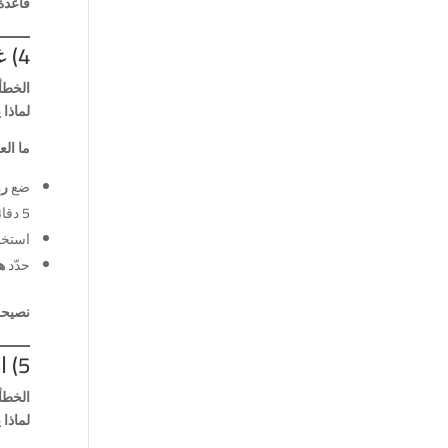
قاعدة 
4) غياب الروتين والخطة
الخطأ:
لماذا 
ما ال
ضع
روتي
5 دقائق استماع + 10 دقائق نشاط/قصة + 5 دقائق محادثة سريعة.
استخ
حدّد
ه
نصيحة
5) اختيار محتوى غير مناسب للعمر والمستوى
الخطأ:
لماذا 