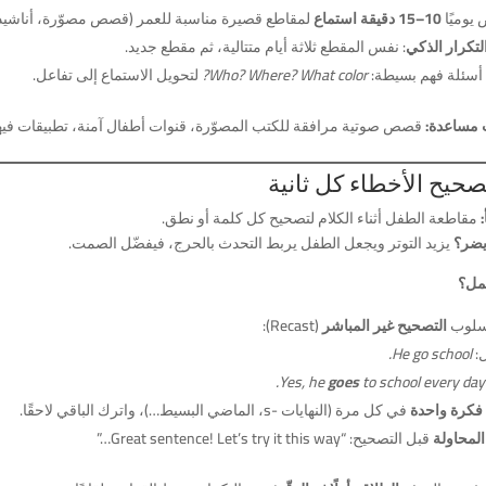
يوميًا
10–15 دقيقة استماع
لمقاطع قصيرة مناسبة للعمر (قصص مصوّرة، أناشيد
لتكرار الذكي
: نفس المقطع ثلاثة أيام متتالية، ثم مقطع جديد.
أسئلة فهم بسيطة:
Who? Where? What color?
لتحويل الاستماع إلى تفاعل.
 مساعدة:
قصص صوتية مرافقة للكتب المصوّرة، قنوات أطفال آمنة، تطبيقات فيها مستويات صوتي
مقاطعة الطفل أثناء الكلام لتصحيح كل كلمة أو نطق.
يضر؟
يزيد التوتر ويجعل الطفل يربط التحدث بالحرج، فيفضّل الصمت.
عمل؟
أسلوب
التصحيح غير المباشر
(Recast):
:
He go school.
Yes, he
goes
to school every day.
فكرة واحدة
في كل مرة (النهايات -s، الماضي البسيط…)، واترك الباقي لاحقًا.
المحاولة
قبل التصحيح: “Great sentence! Let’s try it this way…”