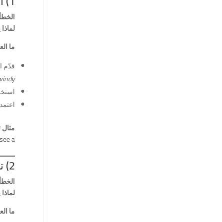
1) التركيز على الحفظ بدل الاستخدام
الخطأ:
لماذا 
ما ال
قدّم 
windy!
استخ
اعتمد
مثال 
ee a…”.
2) تجاهل مهارة الاستماع
الخطأ:
لماذا 
ما ال