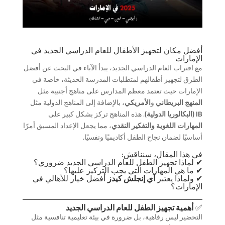
أفضل مكان لتجهيز الأطفال للعام الدراسي الجديد في
الإمارات
مع اقتراب العام الدراسي الجديد، يبدأ الآباء في البحث عن أفضل
الطرق لتجهيز أطفالهم لمتطلبات المدرسة الحديثة، خاصة في
الإمارات حيث تعتمد معظم المدارس على مناهج أجنبية مثل
المنهج البريطاني
و
الأمريكي
، بالإضافة إلى المناهج الدولية مثل
IB (البكالوريا الدولية)
. هذه المناهج تركز بشكل كبير على
المهارات اللغوية والتفكير النقدي
، مما يجعل الإعداد المسبق أمرًا
أساسيًا لضمان نجاح الطفل أكاديميًا ونفسيًا.
في هذا المقال، سنناقش:
✔ لماذا تجهيز الطفل للعام الدراسي الجديد ضروري؟
✔ ما هي المهارات التي يجب التركيز عليها؟
✔ ولماذا يعتبر
آي إنجلش كيدز
أفضل خيار للأهالي في
الإمارات؟
✅
أهمية تجهيز الطفل للعام الدراسي الجديد
التحضير ليس رفاهية، بل ضرورة في بيئة تعليمية تنافسية مثل