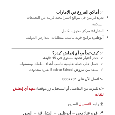
✅
أماكن الفروع في الإمارات
دبي:
فرعين في مواقع استراتيجية قريبة من التجمعات
السكنية.
الشارقة:
مركز مجهز بالكامل.
أبوظبي:
برامج قوية تناسب متطلبات المدارس الدولية.
✅
كيف تبدأ مع آي إنجلش كيدز؟
✔ احجز
اختبار تحديد مستوى في 15 دقيقة
.
✔ احصل على خطة تعليمية تناسب أهداف طفلك ومستواه.
✔ استفد من
عروض Back to School
لفترة محدودة.
📞
اتصل الآن على 8002231
👉 للمزيد من التفاصيل أو التسجيل، زر موقعنا:
معهد أي إنجلش
للغات
🌍 رابط
التسجيل
السريع
📍
فروعنا
: دبي – أبوظبي – الشارقة – العين