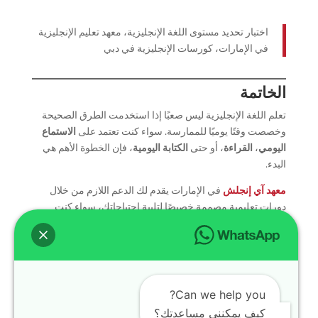
اختبار تحديد مستوى اللغة الإنجليزية، معهد تعليم الإنجليزية
في الإمارات، كورسات الإنجليزية في دبي
الخاتمة
تعلم اللغة الإنجليزية ليس صعبًا إذا استخدمت الطرق الصحيحة
وخصصت وقتًا يوميًا للممارسة. سواء كنت تعتمد على
الاستماع
اليومي
،
القراءة
، أو حتى
الكتابة اليومية
، فإن الخطوة الأهم هي
البدء.
معهد آي إنجلش
في الإمارات يقدم لك الدعم اللازم من خلال
دورات تعليمية مصممة خصيصًا لتلبية احتياجاتك، سواء كنت
مبتدئًا أو تبحث عن تحسين مهاراتك.
ابدأ رحلتك الآن وحقق أهدافك في تعلم اللغة الإنجليزية!
تعلم الإنجليزية بسهولة، دورات تعليم الإنجليزية في
الإمارات، أ
فضل معهد لغة إنجليزية
.
Can we help you?
كيف يمكنني مساعدتك؟