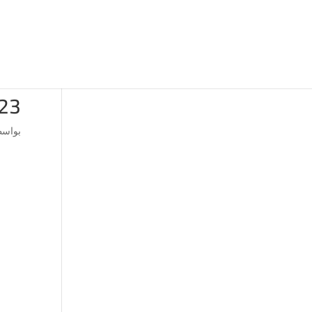
23
بواس