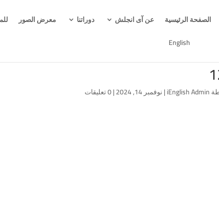
الصفحة الرئيسية
عن آى انجلش
دوراتنا
معرض الصور
للم
English
1
طة
iEnglish Admin
|
نوفمبر 14, 2024
|
0 تعليقات