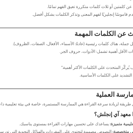
ن كلمتين أو ثلاث كلمات متكررة تعيق الفهم تمامًا.
م قاموسًا إنجليزيًا لفهم المعنى وتذكر الكلمات بشكل أفضل.
ث عن الكلمات المهمة
 جملة، هناك كلمات رئيسية (عادةً: الأسماء، الأفعال، الصفات، الظروف).
ات الأقل أهمية تشمل: الأدوات، حروف الجر.
ُركّز المتحدث على الكلمات الأكثر أهمية.”
التشديد على الكلمات الأساسية.
ارسة العملية
طريقة لزيادة سرعة القراءة هي الممارسة المستمرة، خاصة في بيئة تعليمية داع
ا معهد آي إنجلش؟
عليمية متميزة:
يساعدك على تحسين مهارات القراءة بمستوى يناسبك.
 متخصصة:
النصوص مصممة لتحتوي على المفردات والهياكل النحوية التي تدرسها