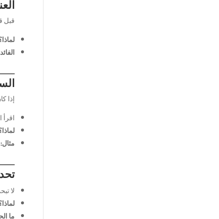
العن
قبل قر
لماذا؟
الفائدة
الس
إذا كا
اقرأ 
لماذا؟
مثال:
ه
تحدي
لا تب
لماذا؟
ما ال