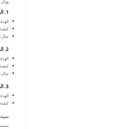
هناك ط
1. القشط (Skimming)
الهدف
كيفية 
مثال: 
2. المسح (Scanning)
الهدف
كيفية
مثال:
3. القراءة للحصول على التفاصيل (Reading for Details)
الهدف
كيفية 
نصيحة