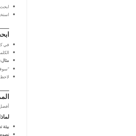
ابحث ع
استخد
ابح
في كل
الكلم
مثال:
“سوف ي
لاحظ 
المم
أفضل 
لماذ
بيئة ت
نصوص