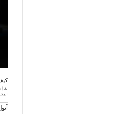
كيف 
نقرأ ي
المكتو
أنوا