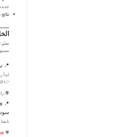
جديدة
نتائج 
الخ
تعلم ا
مستوى 
📍 ت
ابدأ ر
👉 للم
🌍 را
📍 ف
سوشي
تابعن
Tok
🎥