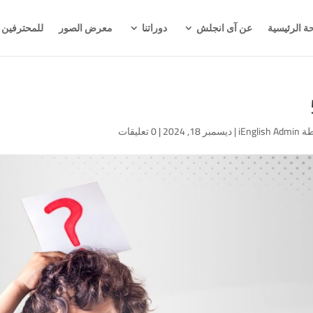
ة الرئيسية
عن آى انجلش
دوراتنا
معرض الصور
للمحترفين
طة
iEnglish Admin
|
ديسمبر 18, 2024
|
0 تعليقات