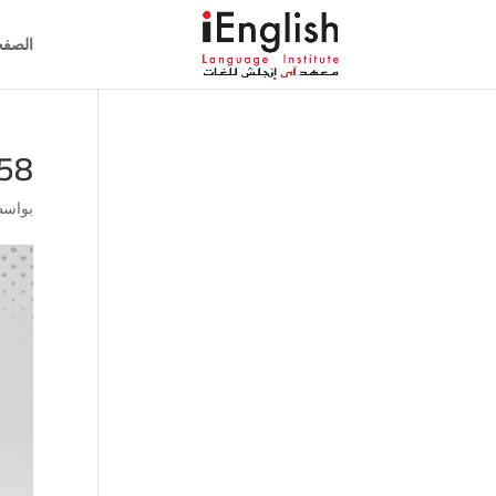
الصفح
58
بواس