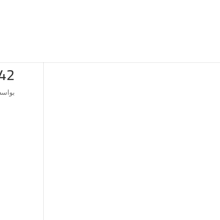
42
بواس