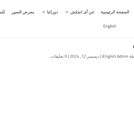
الصفحة الرئيسية
عن آى انجلش
دوراتنا
معرض الصور
للم
English
طة
iEnglish Admin
|
ديسمبر 12, 2024
|
0 تعليقات