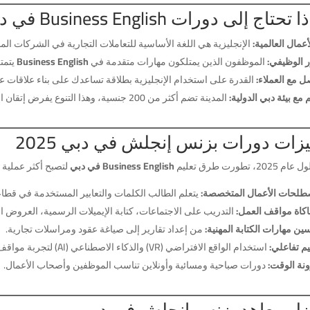
تحتاج إلى دورات Business English في دبي؟
أعمال العالمية:
الإنجليزية هي اللغة الأساسية للتعاملات التجارية في الشركات المح
ر الوظيفي:
الموظفون الذين يمتلكون مهارات متقدمة في
Business English
يتمتع
ل مع العملاء:
القدرة على استخدام الإنجليزية بطلاقة تساعدك على بناء علاقات عم
م مع بيئة دبي الدولية:
المدينة تضم أكثر من 200 جنسية، وهذا التنوع يفرض إتقان الإنجليزية للتواصل الفعال.
زات دورات بزنس إنجلش في دبي 2025
20، تطورت طرق تعليم
Business English في دبي
لتصبح أكثر عملية و
لحات الأعمال المتخصصة:
يتعلم الطالب الكلمات والتعابير المستخدمة في قطاعا
كاة مواقف العمل:
التدريب على الاجتماعات، كتابة الإيميلات الرسمية، العروض ا
ين مهارات الكتابة المهنية:
من إعداد تقارير إلى صياغة عقود ومراسلات تجارية.
يم تفاعلي:
استخدام الواقع الافتراضي (VR) والذكاء الاصطناعي (AI) لتجربة مواقف عملية تحاكي بيئة العمل.
نة الوقت:
دورات صباحية ومسائية وأونلاين تناسب الموظفين وأصحاب الأعمال.
ل معاهد بزنس إنجلش في دبي