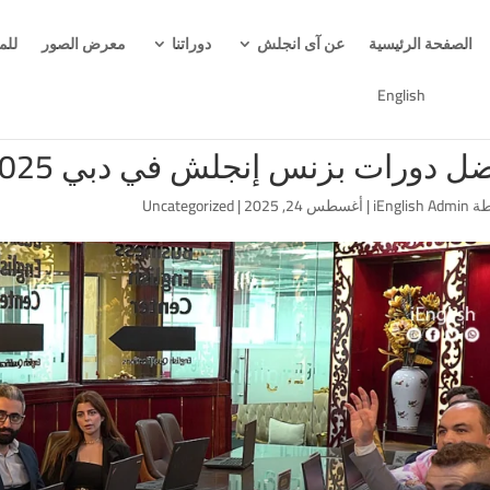
الصفحة الرئيسية
عن آى انجلش
دوراتنا
معرض الصور
للم
English
ل دورات بزنس إنجلش في دبي 2025
طة
iEnglish Admin
|
أغسطس 24, 2025
|
Uncategorized