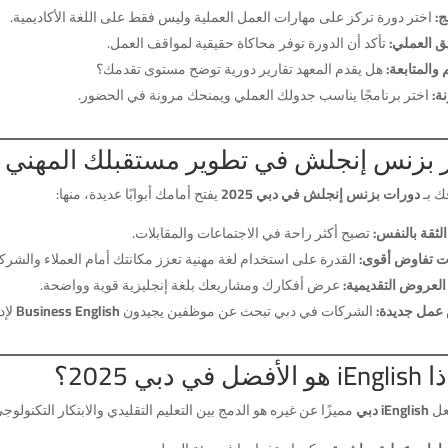
ج:
اختر دورة تركز على مهارات العمل العملية وليس فقط على اللغة الأكاديمية.
ق العملي:
تأكد أن الدورة توفر محاكاة حقيقية لمواقف العمل.
م والمتابعة:
هل يقدم المعهد تقارير دورية توضح مستوى تقدمك؟
ة:
اختر برنامجًا يناسب جدولك العملي ويمنحك مرونة في الحضور.
 بزنس إنجلش في تطوير مستقبلك المهني
ك بـ
دورات بزنس إنجلش في دبي 2025
يفتح أمامك أبوابًا عديدة، منها:
الثقة بالنفس:
تصبح أكثر راحة في الاجتماعات والمقابلات.
ت تفاوض أقوى:
القدرة على استخدام لغة مهنية تعزز مكانتك أمام العملاء والشركا
العروض التقديمية:
عرض أفكارك ومشاريعك بلغة إنجليزية قوية وواضحة.
مل جديدة:
الشركات في دبي تبحث عن موظفين يجيدون
Business English
لإد
أفضل في دبي 2025؟
عل
iEnglish دبي
مميزًا عن غيره هو الدمج بين التعليم التقليدي والابتكار التكنولو