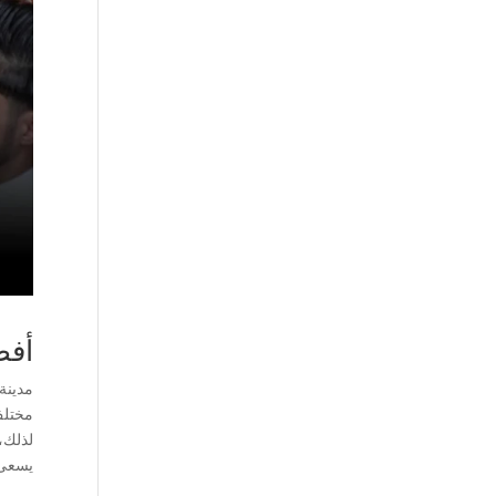
أفض
مدينة
مختلف 
لذلك،
يسعى ل