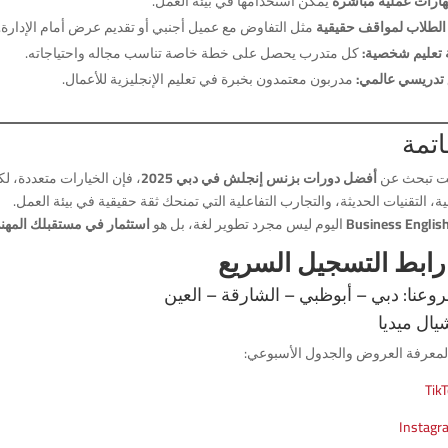
مهارات عملية مباشرة
يمكن استخدامها في بيئة العمل.
 الطلاب لمواقف حقيقية
مثل التفاوض مع عميل أجنبي أو تقديم عرض أمام الإدارة.
 تعليم شخصية:
كل متدرب يحصل على خطة خاصة تناسب مجاله واحتياجاته.
تدريسي عالمي:
مدربون معتمدون بخبرة في تعليم الإنجليزية للأعمال.
اتمة
نت تبحث عن
أفضل دورات بزنس إنجلش في دبي 2025
، فإن الخيارات متعددة، 
ية، التقنيات الحديثة، والتجارب التفاعلية التي تمنحك ثقة حقيقية في بيئة العمل.
Business Englis
اليوم ليس مجرد تطوير لغة، بل هو
استثمار في مستقبلك المهن
رابط
التسجيل
السريع
روعنا
: دبي – أبوظبي – الشارقة – العين
ال ميديا
ا لمعرفة العروض والجدول الأسبوعي:
Tik
Instagr