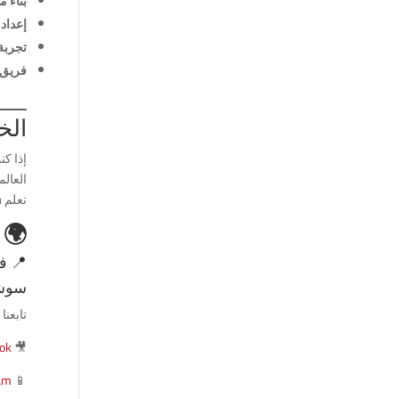
بناء 
إعداد
تجربة
فريق 
الخ
إذا ك
العالم
تعلم
h
🌍 
📍
ف
سوشي
تابعن
Tok
🎥
am
📱