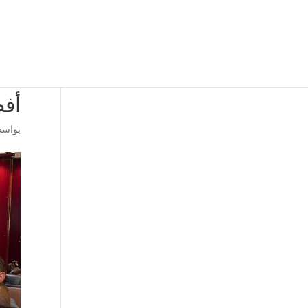
أفض
بواس