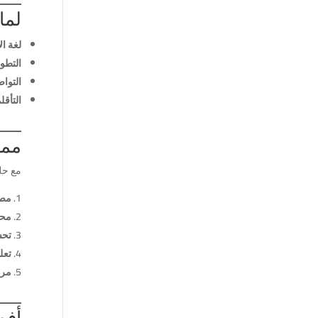
لماذا 
لغة ال
التطو
التواص
التأقل
ممي
مع حلول عام 25
مصط
محا
تحس
تعل
مرو
أفض