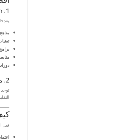
1. iEnglish دبي – الخيار الأول في 2025
يعد
ish
مناهج 
تقنيات
برامج 
متابعة
دورات
2. معاهد إنجليزي أخرى في دبي
توجد أ
التقلي
كيف تخ
قبل ا
اعتماد