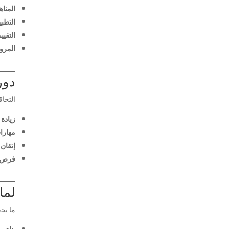
المناه
التطبي
التقيي
المرون
دور
التحاق
زيادة 
مهارا
إتقان 
فرص ع
لماذا iEnglish هو ال
ما يج