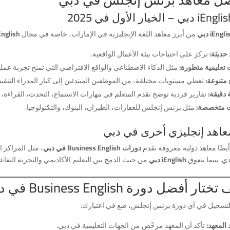
iEngl دبي
من أبرز معاهد اللغة الإنجليزية في الإمارات، خاصة في مجال
English
حديثة:
تركز على احتياجات بيئة الأعمال الواقعية.
 تعليمية متطورة:
مثل الذكاء الاصطناعي والواقع الافتراضي التي تمنح تجربة عمل
متنوعة:
تغطي مستويات مختلفة، من الموظفين المبتدئين إلى كبار المدراء التنفيذ
 دقيقة:
تقارير فردية توضح تقدم المتعلم في مهارات الاستماع، التحدث، القراءة، و
 متخصصة:
مثل بزنس إنجلش للعقارات، الطيران، البنوك، والتكنولوجيا.
يضًا معاهد دولية معروفة تقدم
دورات Business English في دبي
، مثل المراكز ال
دي. بينما يتفوق
iEnglish دبي
من حيث الدمج بين التعليم الأكاديمي والتجربة التفاعل
تار أفضل دورة Business English في دبي؟
لتسجيل في أي دورة بزنس إنجلش، ضع في اعتبارك:
 المعهد:
تأكد أن المعهد مرخّص من الجهات التعليمية في دبي.