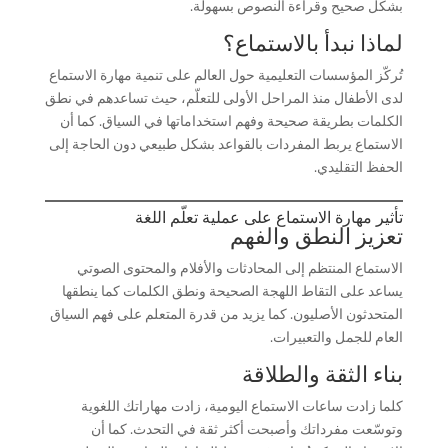
بشكل صحيح وقراءة النصوص بسهولة.
لماذا نبدأ بالاستماع؟
تُركّز المؤسسات التعليمية حول العالم على تنمية مهارة الاستماع
لدى الأطفال منذ المراحل الأولى للتعلّم، حيث تساعدهم في نطق
الكلمات بطريقة صحيحة وفهم استخداماتها في السياق. كما أن
الاستماع يربط المفردات بالقواعد بشكل طبيعي دون الحاجة إلى
الحفظ التقليدي.
تأثير مهارة الاستماع على عملية تعلّم اللغة
تعزيز النطق والفهم
الاستماع المنتظم إلى المحادثات والأفلام والمحتوى الصوتي
يساعد على التقاط اللهجة الصحيحة ونطق الكلمات كما ينطقها
المتحدثون الأصليون. كما يزيد من قدرة المتعلم على فهم السياق
العام للجمل والتعبيرات.
بناء الثقة والطلاقة
كلما زادت ساعات الاستماع اليومية، زادت مهاراتك اللغوية
وتوسّعت مفرداتك وأصبحت أكثر ثقة في التحدث. كما أن