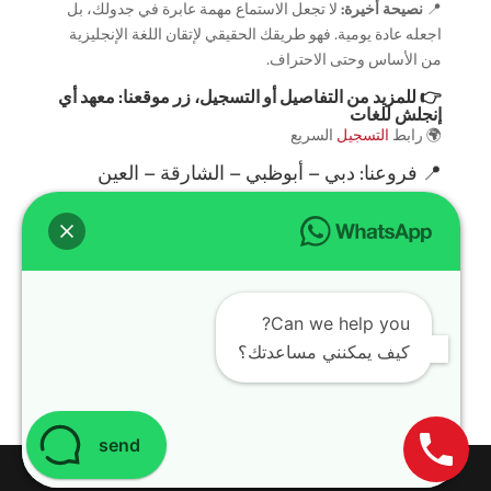
📍
نصيحة أخيرة:
لا تجعل الاستماع مهمة عابرة في جدولك، بل
اجعله عادة يومية. فهو طريقك الحقيقي لإتقان اللغة الإنجليزية
من الأساس وحتى الاحتراف.
👉 للمزيد من التفاصيل أو التسجيل، زر موقعنا:
معهد أي
إنجلش للغات
🌍 رابط
التسجيل
السريع
📍
فروعنا
: دبي – أبوظبي – الشارقة – العين
سوشيال ميديا
تابعنا لمعرفة العروض والجدول الأسبوعي:
TikTok
🎥
Instagram
📱
Can we help you?
كيف يمكنني مساعدتك؟
Facebook
📘
send
Design with
WordPress Theme
| All rights reserved | Copyright 2024