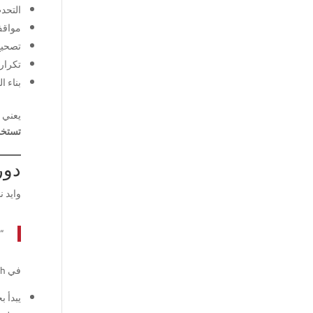
التحد
مواقف
تصحيح
تكرار
بناء ا
يعني 
تستخد
دورا
وايد ن
“
في iEnglish، المبتدئ:
يبدأ 