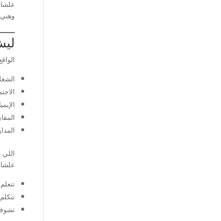
علشان
وهني 
ليش
الواقع
الشغ
الاجت
الإيمي
المقاب
المدا
اللي 
علشان
تتعلم
تتكلم
تشوف 