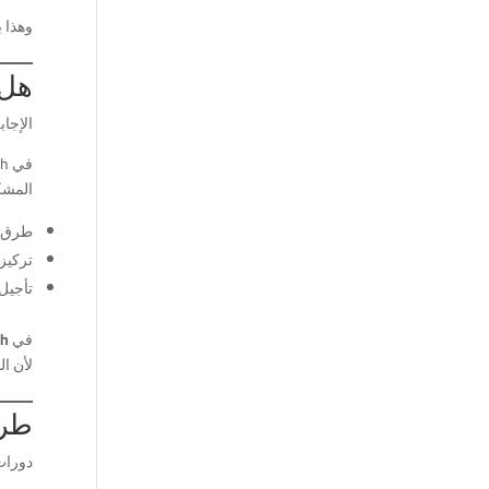
وهذا ب
هل 
الإجاب
في iEnglish، المشكلة ما تكون في المتعلم،
المشكل
طرق ت
تركيز 
تأجيل 
في
sh
لأن ال
طريقة iEnglish لتعليم
دورات المح