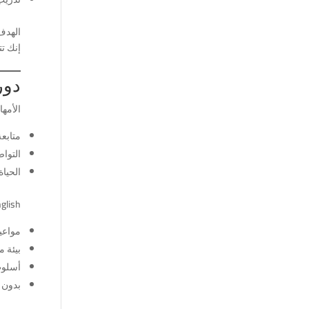
الهدف
إنك ت
دورا
الأمها
متابع
التوا
الحياة
iEnglish ي
مواعي
بيئة م
أسلو
بدون