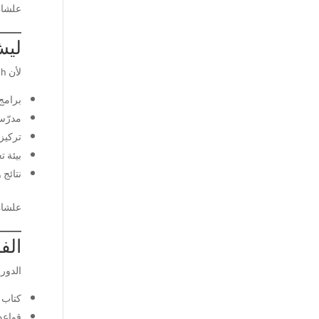
علشان
ليش iEnglish من أفضل معاهد
لأن iEnglish يتميّز بـ:
برامج
مدرّس
تركيز 100% على الكل
بيئة ت
نتائج
علشان
الفرق ب
الدورا
كتاب
قواعد