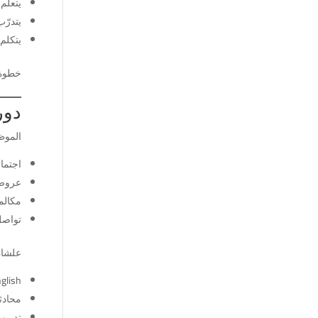
يتعلم 
يتدرّ
يتكلم
خطوة 
دورا
الموظ
اجتما
عروض
مكالم
تواصل
علشا
glish
محادث
تدريب