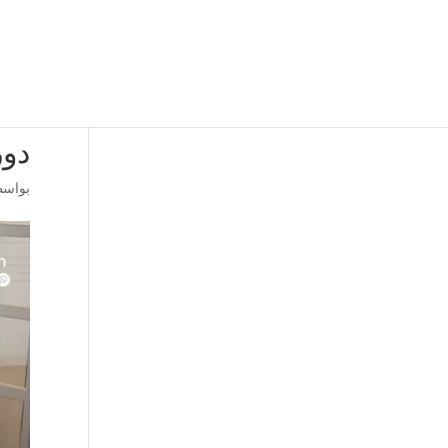
دور
بواس