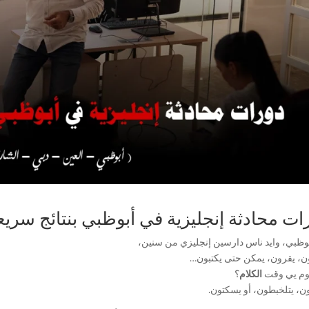
ات محادثة إنجليزية في أبوظبي بنتائج سريع
وظبي، وايد ناس دارسين إنجليزي من سنين،
ن، يقرون، يمكن حتى يكتبون…
وم يي وقت
الكلام
؟
ون، يتلخبطون، أو يسكتون.