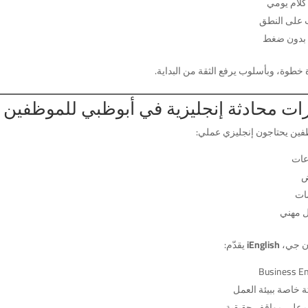
كلام يومي
ب على النطق
 بدون ضغط
خطوة، وبأسلوب يرفع الثقة من البداية.
ت محادثة إنجليزية في أبوظبي للموظفين مع glish
فين يحتاجون إنجليزي عملي:
عات
ات
 مهني
ن جي،
iEnglish
يقدّم:
Business En
ة خاصة ببيئة العمل
 على مواقف حقيقية