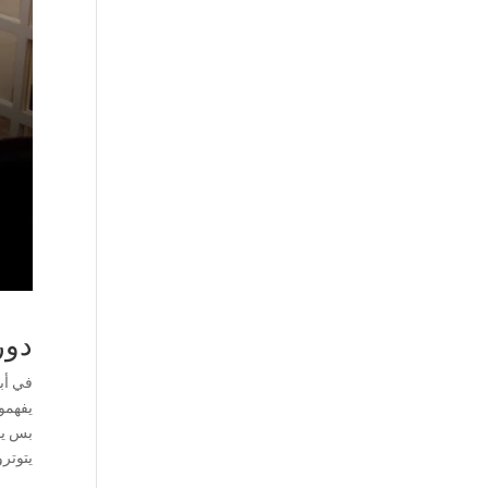
دور
في أب
يفهمو
بس ي
يتوتر