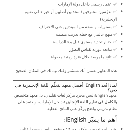
✅ اعتماد رسمي داخل دولة الإمارات
✅ مدرّسين محترفين (متحدثين أصليين أو خبراء في تعليم
الإنجليزية)
✅ مستويات واضحة من المبتدئين حتى الاحتراف
✅ منهج عالمي مع خطة تدريب منظمة
✅ اختبار تحديد مستوى قبل بدء الدراسة
✅ متابعة دورية لقياس التطوّر
✅ نتائج ملموسة خلال فترة زمنية معقولة
هذه المعايير تضمن أنك تستثمر وقتك ومالك في المكان الصحيح.
لماذا يُعد iEnglish أفضل معهد لتعلّم اللغة الإنجليزية في
دبي؟
معهد iEnglish ليس مجرد مركز لغات تقليدي، بل
معهد متخصص
بالكامل في تعليم اللغة الإنجليزية
داخل الإمارات، ويعتمد على
نظام تدريبي واضح يركّز على النتائج الفعلية.
أهم ما يميّز iEnglish:
🔹 برنامج تدريجي مكوّن من
12 مستوى
يناسب جميع الفئات