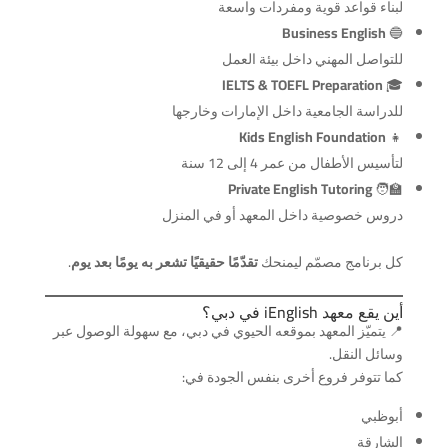
لبناء قواعد قوية ومفردات واسعة
Business English
🔵
للتواصل المهني داخل بيئة العمل
IELTS & TOEFL Preparation
🎓
للدراسة الجامعية داخل الإمارات وخارجها
Kids English Foundation
👧
لتأسيس الأطفال من عمر 4 إلى 12 سنة
Private English Tutoring
🧑‍🏫
دروس خصوصية داخل المعهد أو في المنزل
كل برنامج مصمّم ليمنحك
تقدّمًا حقيقيًا تشعر به يومًا بعد يوم
.
أين يقع معهد iEnglish في دبي؟
📍 يتميّز المعهد بموقعه الحيوي في دبي، مع سهولة الوصول عبر
وسائل النقل.
كما تتوفر فروع أخرى بنفس الجودة في:
أبوظبي
الشارقة