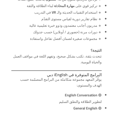
🔹 تركيز قوي على
مهارة المحادثة
لبناء الطلاقة والثقة
🔹 استخدام التقنيات الحديثة والـ
VR
في التدريب
🔹 نظام تقارير دورية لقياس مستوى التقدّم
🔹 مدربون أجانب معتمدون وذوو خبرة تعليمية عالية
🔹 دورات مرنة (حضوري / أونلاين) حسب جدولك
🔹 مجموعات صغيرة لضمان أفضل تفاعل واستفادة
النتيجة؟
تتحدث بثقة، تكتب بشكل صحيح، وتفهم اللغة في مواقف العمل
والحياة اليومية.
البرامج المتوفرة في iEnglish دبي
يوفّر المعهد مجموعة متكاملة من البرامج المصمّمة حسب
الهدف والمستوى:
English Conversation
🟢
لتطوير الطلاقة والنطق السليم
General English
🟣