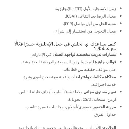
زمن الاستجابة الأول (FRT) بالإنجليزية.
معدل الرضا بعد التفاعل (CSAT).
نسبة الحل من أول تواصل (FCR).
معدل التحويل من استفسار إلى شراء.
كيف يساعدك اي انجلش في جعل الإنجليزية جسرًا فعّالًا
مع عملائك؟
مسارات تدريب مخصصة لواجهة العملاء
في الإمارات.
قوالب جاهزة
للبريد والردود السريعة والدردشة الحية مبنية
على مواقف حقيقية من قطاعك.
محاكاة مكالمات واعتراضات
واقعية مع تصحيح لغوي ونبرة
خدمة احترافية.
تقييم مستوى مجاني
وخطة 4–8 أسابيع بأهداف قابلة للقياس
(زمن استجابة، CSAT، تحويل).
مرونة الحضور
حضوري/أونلاين، وجلسات قصيرة تناسب
جداول الفرق.
الخلاصة:
الإمارات سوق عالمي نابض. بتجهيز فريقك بإنجليزية