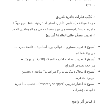
→ CTA.
كتيّب عبارات جاهزة للفريق
حزمة مواقف (شكاوى، تأخير، استرداد، ترقية باقة) بصيغ مهذّبة
جاهزة للاستخدام—تضمن نبرة متسقة حتى مع الموظفين الجدد.
تدريب مصغّر عالي العائد (4 أسابيع)
أسبوع 1:
تقييم مستوى + قوالب بريد أساسية + قائمة مفردات
من بيئة عملكم.
أسبوع 2:
تدريب محادثة لخدمة العملاء (10 دقائق يوميًا) +
مراجعة نصوص الموقع.
أسبوع 3:
محاكاة مكالمات و”اعتراضات” شائعة + تحسين
الردود الجاهزة.
أسبوع 4:
اختبار تجريبي (mystery shopper) + تحسينات أخيرة
+ لوحة مؤشرات.
قياس أثر واضح