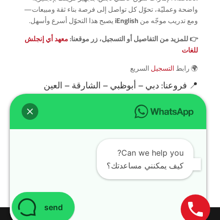
واضحة وعمليّة، تحوّل كل تواصل إلى فرصة بناء ثقة ومبيعات—
ومع تدريب موجّه من
iEnglish
يصبح هذا التحوّل أسرع وأسهل.
👉 للمزيد من التفاصيل أو التسجيل، زر موقعنا:
معهد أي إنجلش
للغات
🌍 رابط
التسجيل
السريع
📍
فروعنا
: دبي – أبوظبي – الشارقة – العين
سوشيال ميديا
تابعنا لمعرفة العروض والجدول الأسبوعي:
TikTok
🎥
Instagram
📱
Can we help you?
كيف يمكنني مساعدتك؟
Facebook
📘
send