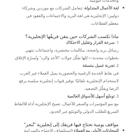
والخدمات اليومية.
لغة الأعمال المتداولة
: تتعامل الشركات مع موردين وشركاء
دوليين؛ الإنجليزية هي لغة البريد والاجتماعات والعقود في
معظم القطاعات.
ماذا تكسب الشركات حين يتقن فريقُها الإنجليزية؟
سرعة القرار وتقليل الاحتكاك
رسائل بريد واضحة، مكالمات مختصرة، واجتماعات تنتهي
بخطوات محددة—كلها تقلّل جولات “الأخذ والرد” وتُسرّع الإغلاق.
تجربة عميل متسقة
في نقاط الخدمة الرقمية والحضورية يميل العملاء غير العرب
لاستخدام الإنجليزية تلقائيًا؛ توفير قنوات إنجليزية سلسة يرفع
الرضا ويقلّل التصعيد.
توسّع أسهل للأسواق العالمية
مع نمو المؤتمرات والسفر للأعمال، تصبح الإنجليزية أداة للالتقاط
السريع للطلب الدولي والتوسّع عبر الحدود.
مواقف يومية تحتاج فيها فريقك إلى إنجليزية “تُنجز”
المحادثات الأولى مع العملاء
(استكشاف الاحتياج والميزانية