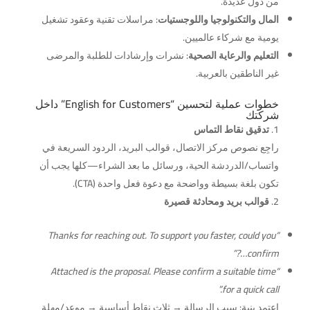
من دول عديدة.
المال والتكنولوجيا واللوجستيات
: مراسلات تقنية وعقود تشغيل
يومية مع شركاء عالميين.
التعليم والرعاية الصحية
: نشرات وإرشادات للطلبة والمرضى
غير الناطقين بالعربية.
خطوات عملية لتحسين “English for Customers” داخل
شركتك
تدقيق نقاط التماس
راجِع نصوص مركز الاتصال، قوالب البريد، الردود السريعة في
واتساب/الدردشة الحية، ورسائل ما بعد الشراء—كلها يجب أن
تكون بلغة بسيطة وواضحة مع دعوة فعل واحدة (CTA).
قوالب بريد ومحادثة قصيرة
“Thanks for reaching out. To support you faster, could you
confirm…?”
“Attached is the proposal. Please confirm a suitable time
for a quick call.”
اعتمد بنية: سبب الرسالة → ثلاث نقاط أساسية → موعد/مهلة