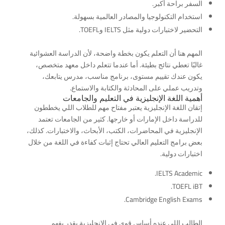
السفر براحة أكبر.
استخدام التكنولوجيا والمصادر العالمية بسهولة.
التحضير لاختبارات دولية مثل IELTS وTOEFL.
المهم هنا أن التعلم يكون بخطة واضحة، لأن الدراسة العشوائية
غالبًا تعطي نتائج بطيئة. أما عندما تتعلم داخل معهد متخصص،
يكون عندك تقييم مستوى، برنامج مناسب، مدرس يتابعك،
وتدريب عملي على المحادثة والكتابة والاستماع.
أهمية اللغة الإنجليزية في التعليم والجامعات
إتقان اللغة الإنجليزية يعتبر مفتاح مهم للطلاب اللي يخططون
للدراسة داخل الإمارات أو خارجها. كثير من الجامعات تعتمد
الإنجليزية في المحاضرات، الكتب، الأبحاث، والاختبارات. كذلك،
بعض برامج التعليم العالي تحتاج إثبات كفاءة في اللغة من خلال
اختبارات دولية.
IELTS Academic.
TOEFL iBT.
Cambridge English Exams.
الطالب اللي عنده أساس قوي في الإنجليزية يقدر يفهم