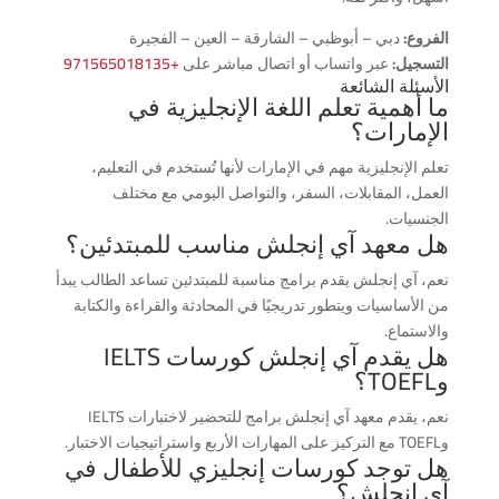
الفروع:
دبي – أبوظبي – الشارقة – العين – الفجيرة
التسجيل:
عبر واتساب أو اتصال مباشر على
+971565018135
الأسئلة الشائعة
ما أهمية تعلم اللغة الإنجليزية في
الإمارات؟
تعلم الإنجليزية مهم في الإمارات لأنها تُستخدم في التعليم،
العمل، المقابلات، السفر، والتواصل اليومي مع مختلف
الجنسيات.
هل معهد آي إنجلش مناسب للمبتدئين؟
نعم، آي إنجلش يقدم برامج مناسبة للمبتدئين تساعد الطالب يبدأ
من الأساسيات ويتطور تدريجيًا في المحادثة والقراءة والكتابة
والاستماع.
هل يقدم آي إنجلش كورسات IELTS
وTOEFL؟
نعم، يقدم معهد آي إنجلش برامج للتحضير لاختبارات IELTS
وTOEFL مع التركيز على المهارات الأربع واستراتيجيات الاختبار.
هل توجد كورسات إنجليزي للأطفال في
آي إنجلش؟