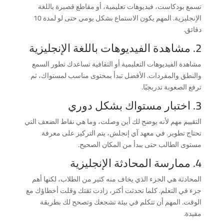
تسمع بودكاست، فيديوهات تعليمية، أو مقاطع قصيرة باللغة
الإنجليزية. المهم يكون الاستماع بشكل يومي حتى لو لمدة 10
دقائق.
2. مشاهدة الفيديوهات باللغة الإنجليزية
مشاهدة الفيديوهات التعليمية أو الثقافية تساعدك تطور السمع
والنطق والمفردات. الأفضل تبدأ بمحتوى مناسب لمستواك، ثم
ترفع الصعوبة تدريجيًا.
3. اختبار مستواك بشكل دوري
التقييم مهم لأنه يوضح لك أين وصلت، وما هي نقاط الضعف التي
تحتاج تطوير. في معهد آي إنجلش، يتم التركيز على معرفة
مستوى الطالب حتى يبدأ من المكان الصحيح.
4. ممارسة المحادثة الإنجليزية
المحادثة هي الجزء الذي يخاف منه كثير من الطلاب، لكنها أهم
جزء في التعلم. كلما تحدثت أكثر، زادت ثقتك وقلت أخطاؤك مع
الوقت. المهم أن تتكلم في بيئة تشجعك وتصحح لك بطريقة
مفيدة.