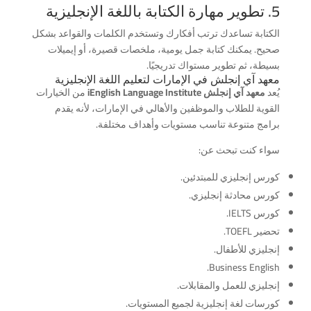
5. تطوير مهارة الكتابة باللغة الإنجليزية
الكتابة تساعدك ترتب أفكارك وتستخدم الكلمات والقواعد بشكل
صحيح. يمكنك كتابة جمل يومية، ملخصات قصيرة، أو إيميلات
بسيطة، ثم تطوير مستواك تدريجيًا.
معهد آي إنجلش في الإمارات لتعليم اللغة الإنجليزية
يُعد
معهد آي إنجلش iEnglish Language Institute
من الخيارات
القوية للطلاب والموظفين والأهالي في الإمارات، لأنه يقدم
برامج متنوعة تناسب مستويات وأهداف مختلفة.
سواء كنت تبحث عن:
كورس إنجليزي للمبتدئين.
كورس محادثة إنجليزي.
كورس IELTS.
تحضير TOEFL.
إنجليزي للأطفال.
Business English.
إنجليزي للعمل والمقابلات.
كورسات لغة إنجليزية لجميع المستويات.