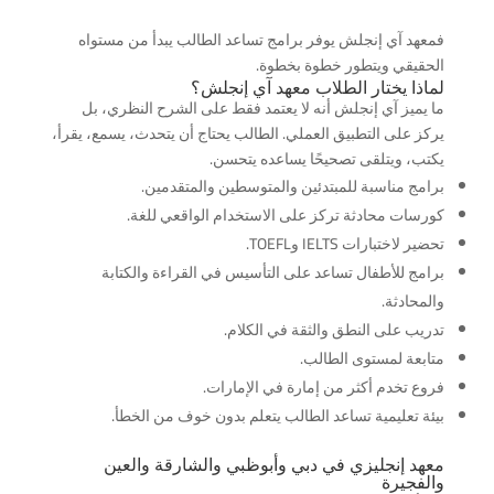
فمعهد آي إنجلش يوفر برامج تساعد الطالب يبدأ من مستواه
الحقيقي ويتطور خطوة بخطوة.
لماذا يختار الطلاب معهد آي إنجلش؟
ما يميز آي إنجلش أنه لا يعتمد فقط على الشرح النظري، بل
يركز على التطبيق العملي. الطالب يحتاج أن يتحدث، يسمع، يقرأ،
يكتب، ويتلقى تصحيحًا يساعده يتحسن.
برامج مناسبة للمبتدئين والمتوسطين والمتقدمين.
كورسات محادثة تركز على الاستخدام الواقعي للغة.
تحضير لاختبارات IELTS وTOEFL.
برامج للأطفال تساعد على التأسيس في القراءة والكتابة
والمحادثة.
تدريب على النطق والثقة في الكلام.
متابعة لمستوى الطالب.
فروع تخدم أكثر من إمارة في الإمارات.
بيئة تعليمية تساعد الطالب يتعلم بدون خوف من الخطأ.
معهد إنجليزي في دبي وأبوظبي والشارقة والعين
والفجيرة