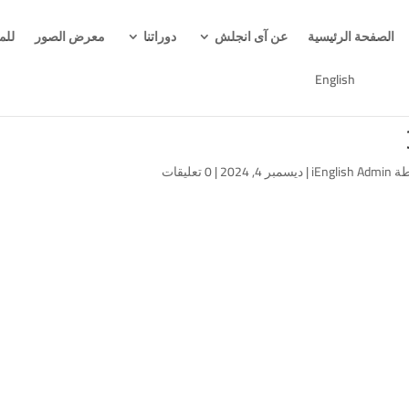
الصفحة الرئيسية
عن آى انجلش
دوراتنا
معرض الصور
للم
English
طة
iEnglish Admin
|
ديسمبر 4, 2024
|
0 تعليقات