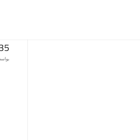
35
بواس