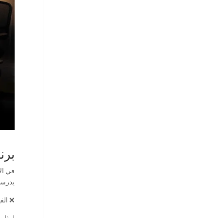
برنام
في ال
يدرسو
❌ الف
لهذا ص