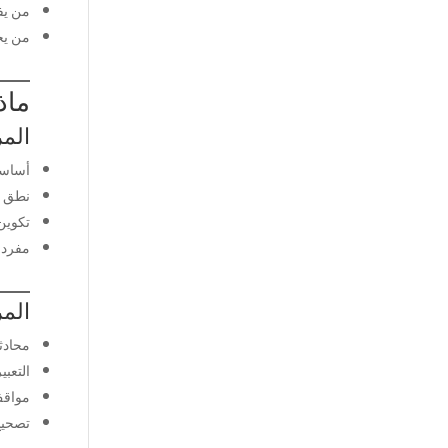
من يفه
من يحت
ماذا 
المرحلة
أساسي
نطق 
تكوين
مفردا
المرحلة ا
محادث
التعبي
مواقف 
تصحيح