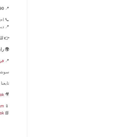
📍
ish – 90
📞 احج
📍 دبي
👉 للم
🌍 را
📍
فرو
سوشيا
تابعن
Tok
🎥
am
📱
ok
📘