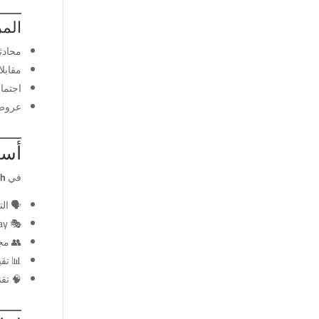
المرحلة 
محادث
مقابل
اجتما
عروض 
أسل
في
sh
🗣️ ا
🎭 Role Play (تمثيل مواقف حقيقية)
👥 مج
📊 تق
🧠 تقن