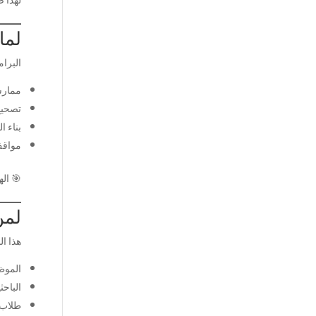
لما
البرام
ممارس
تصحيح
بناء ا
مواقف
🎯 ال
لمن
هذا ال
الموظ
الباح
طلاب 