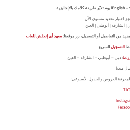
iEngl يوم تغيّر طريقة كلامك بالإنجليزية
ز اختبار تحديد مستوى الآن
 | الشارقة | أبوظبي | العين
زيد من التفاصيل أو التسجيل، زر موقعنا:
معهد أي إنجلش للغات
بط
التسجيل
السريع
عنا
: دبي – أبوظبي – الشارقة – العين
ل ميديا
ا لمعرفة العروض والجدول الأسبوعي:
Tik
Instagr
Facebo