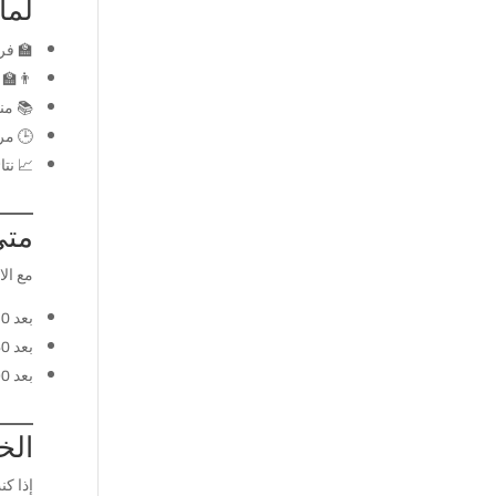
لماذا iEnglish أفضل خيار لبرنامج 
🏫 فر
👨‍🏫
📚 من
🕒 مر
📈 نتائ
متى
مع الا
بعد 30 يوم: تبدأ بالتحدث بدون خوف
بعد 60 يوم: تتحسن الطلاقة بشكل واضح
بعد 90 يوم: تتحدث بثقة في العمل والحياة اليومية
الخ
إذا ك