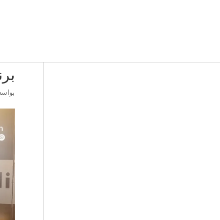
برنا
بواس