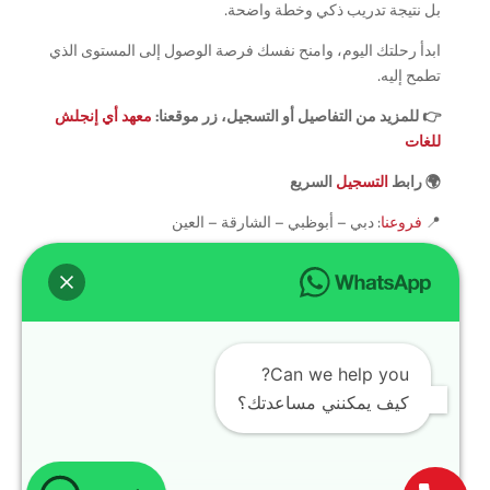
بل نتيجة تدريب ذكي وخطة واضحة.
ابدأ رحلتك اليوم، وامنح نفسك فرصة الوصول إلى المستوى الذي
تطمح إليه.
👉 للمزيد من التفاصيل أو التسجيل، زر موقعنا:
معهد أي إنجلش
للغات
🌍 رابط
التسجيل
السريع
📍
فروعنا
: دبي – أبوظبي – الشارقة – العين
سوشيال ميديا
تابعنا لمعرفة العروض والجدول الأسبوعي:
TikTok
🎥
Can we help you?
Instagram
📱
كيف يمكنني مساعدتك؟
Facebook
📘