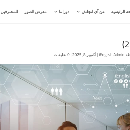
ة الرئيسية
عن آى انجلش
دوراتنا
معرض الصور
للمحترفين
طة
iEnglish Admin
|
أكتوبر 8, 2025
|
0 تعليقات