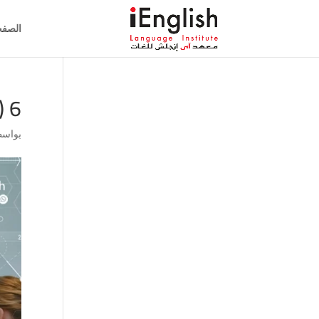
الصفح
6 (2)
بواس