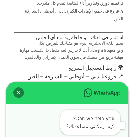
تقييم دوري وتقارير أداء
لمتابعة تقدم كل متدرب.
فروع في جميع الإمارات الكبرى:
دبي، أبوظبي، الشارقة،
العين.
استثمر في لغتك… ونجاحك يبدأ مع أي انجلش
تعلم اللغة الإنجليزية اليوم هو مفتاحك للفرص غدًا.
ومع معهد
iEnglish
، أنت لا تدرس لغة فقط، بل تكتسب
مهارة
مهنية
ترفع من قيمتك في سوق العمل الإماراتي والعالمي.
🌍 رابط
التسجيل
السريع
📍 فروعنا: دبي – أبوظبي – الشارقة – العين
سوشيال ميديا
تابعنا لمعرفة العروض والجدول الأسبوعي:
TikTok
🎥
Instagram
📱
Can we help you?
كيف يمكنني مساعدتك؟
Facebook
📘