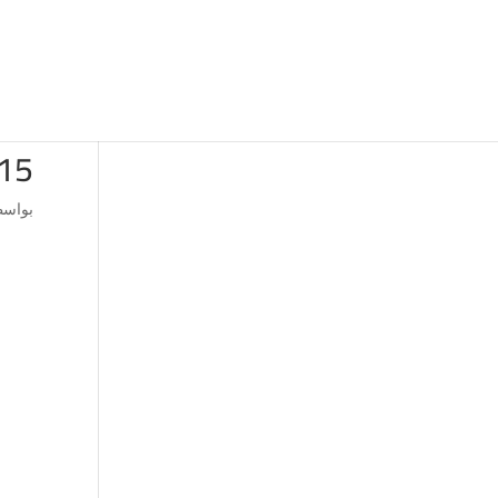
15 (2)
بواس