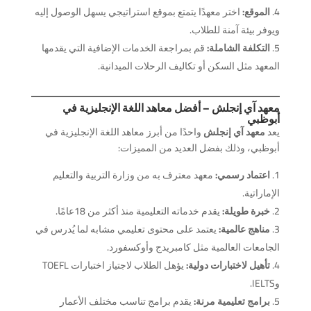
الموقع:
اختر معهدًا يتمتع بموقع استراتيجي يسهل الوصول إليه
ويوفر بيئة آمنة للطلاب.
التكلفة الشاملة:
قم بمراجعة الخدمات الإضافية التي يقدمها
المعهد مثل السكن أو تكاليف الرحلات الميدانية.
معهد آي إنجلش – أفضل معاهد اللغة الإنجليزية في
أبوظبي
يعد
معهد آي إنجلش
واحدًا من أبرز معاهد اللغة الإنجليزية في
أبوظبي، وذلك بفضل العديد من المميزات:
اعتماد رسمي:
معهد معترف به من وزارة التربية والتعليم
الإماراتية.
خبرة طويلة:
يقدم خدماته التعليمية منذ أكثر من 18عامًا.
مناهج عالمية:
يعتمد على محتوى تعليمي مشابه لما يُدرس في
الجامعات العالمية مثل كامبريدج وأوكسفورد.
تأهيل لاختبارات دولية:
يؤهل الطلاب لاجتياز اختبارات TOEFL
وIELTS.
برامج تعليمية مرنة:
يقدم برامج تناسب مختلف الأعمار