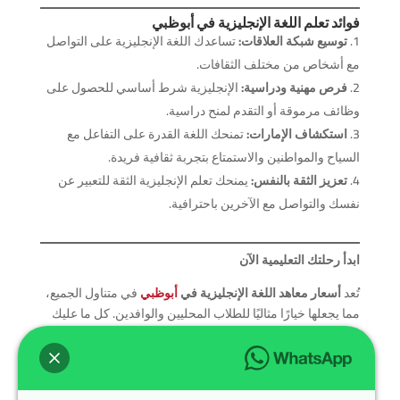
فوائد تعلم اللغة الإنجليزية في
أبوظبي
توسيع شبكة العلاقات:
تساعدك اللغة الإنجليزية على التواصل
مع أشخاص من مختلف الثقافات.
فرص مهنية ودراسية:
الإنجليزية شرط أساسي للحصول على
وظائف مرموقة أو التقدم لمنح دراسية.
استكشاف الإمارات:
تمنحك اللغة القدرة على التفاعل مع
السياح والمواطنين والاستمتاع بتجربة ثقافية فريدة.
تعزيز الثقة بالنفس:
يمنحك تعلم الإنجليزية الثقة للتعبير عن
نفسك والتواصل مع الآخرين باحترافية.
ابدأ رحلتك التعليمية الآن
تُعد
أسعار معاهد اللغة الإنجليزية في
أبوظبي
في متناول الجميع،
مما يجعلها خيارًا مثاليًا للطلاب المحليين والوافدين. كل ما عليك
هو اختيار المعهد الذي يناسبك، والاستفادة من العروض المقدمة،
وبدء رحلتك نحو احتراف اللغة الإنجليزية.
إذا كنت تبحث عن جودة تعليمية وخدمات متميزة، لا تتردد في