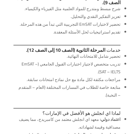
الصف 9).
شرح مبسط ومتدرج للمواد العلمية مثل الفيزياء والكيمياء.
تعزيز التفكير النقدي والتحليل.
تحضير لاختبارات EmSAT التجريبية التي تبدأ من هذه المرحلة.
تقديم استراتيجيات لحل الأسئلة المعقدة.
خدمات
المرحلة الثانوية (الصف 10 إلى الصف 12).
تحضير شامل للامتحانات النهائية.
تدريب متخصص لاجتياز اختبارات القبول الجامعي (EmSAT –
SAT – IELTS).
مراجعات مكثفة لكل مادة مع حل نماذج امتحانات سابقة.
متابعة خاصة للطلاب في المسارات المختلفة (العام – المتقدم
– النخبة).
لماذا اي انجلش هو الأفضل في الإمارات؟
اعتماد دولي:
معهد اي انجلش معتمد من كامبريدج، مما يضيف
مصداقية وقيمة لشهاداته.