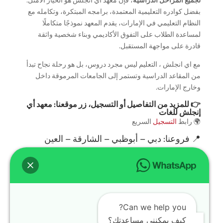
لجميع المراحل الدراسية
، فإن معهد اي انجلش هو الخيار الأمثل.
بفضل كوادره التعليمية المعتمدة، برامجه المبتكرة، وتكامله مع
النظام التعليمي في الإمارات، يقدم المعهد نموذجًا متكاملًا
لمساعدة الطلاب على التفوق الأكاديمي وبناء شخصية واثقة
قادرة على مواجهة المستقبل.
مع اي انجلش ، التعليم ليس مجرد دروس، بل هو رحلة نجاح تبدأ
من المقاعد الدراسية وتستمر إلى الجامعات المرموقة داخل
وخارج الإمارات.
👉 للمزيد من التفاصيل أو التسجيل، زر موقعنا:
معهد أي
إنجلش للغات
🌍 رابط
التسجيل
السريع
📍
فروعنا
: دبي – أبوظبي – الشارقة – العين
سوشيال ميديا
تابعنا لمعرفة العروض والجدول الأسبوعي:
TikTok
🎥
Instagram
📱
Can we help you?
كيف يمكنني مساعدتك؟