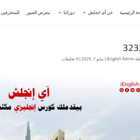
ة الرئيسية
عن آى انجلش
دوراتنا
معرض الصور
للمحترفين
323
طة
iEnglish Admin
|
مايو 7, 2025
|
0 تعليقات