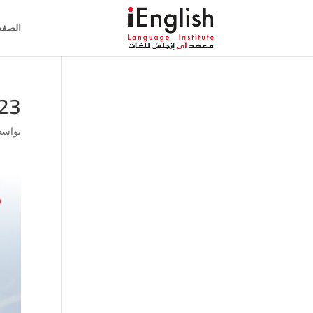
الصفح
23
بواس